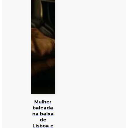
Mulher
baleada
na baixa
de
Lisboa e