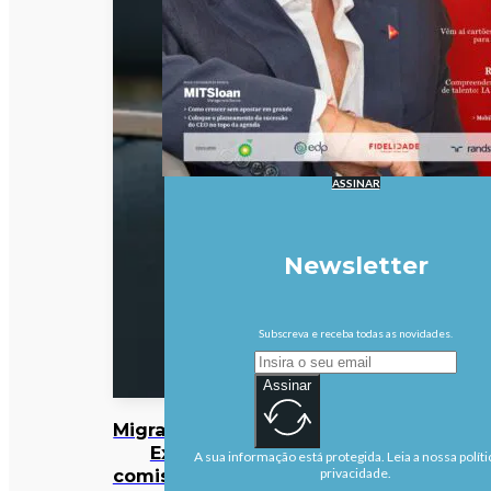
ASSINAR
Newsletter
Subscreva e receba todas as novidades.
Assinar
Migrações:
Ex-
A sua informação está protegida. Leia a nossa políti
comissário
privacidade.