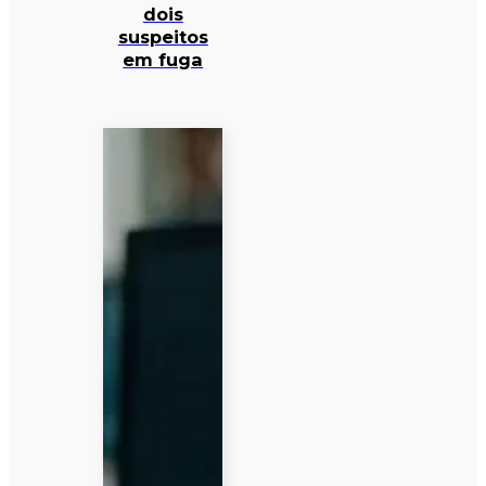
dois
suspeitos
em fuga