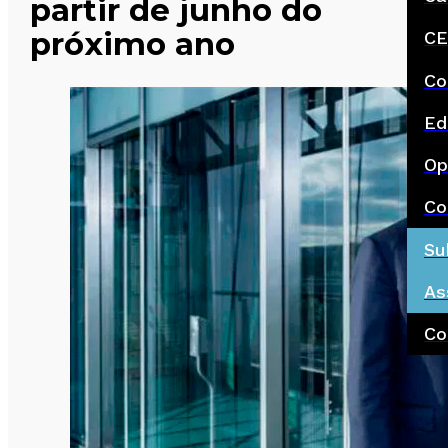
partir de junho do
próximo ano
CE
Co
Ed
Op
Co
Su
As
Co