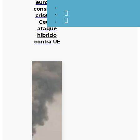
europeu
considera
crise em
Ceuta
ataque
híbrido
contra UE