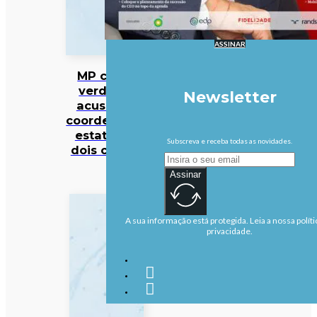
ASSINAR
MP cabo-
verdiano
Newsletter
acusa ex-
coordenador
estatal de
Subscreva e receba todas as novidades.
dois crimes
Assinar
A sua informação está protegida. Leia a nossa políti
privacidade.