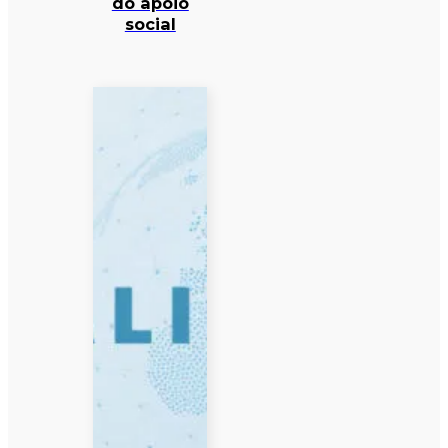
do apoio
social