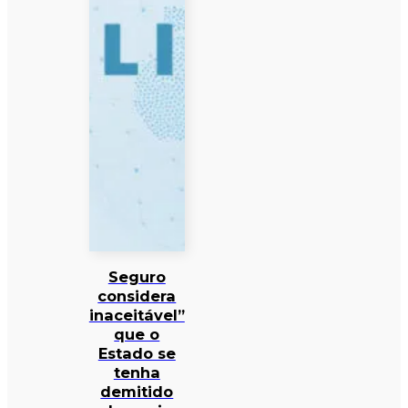
Seguro
considera
inaceitável”
que o
Estado se
tenha
demitido