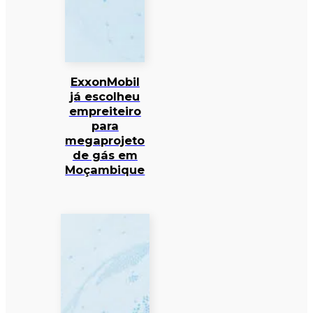
ExxonMobil
já escolheu
empreiteiro
para
megaprojeto
de gás em
Moçambique