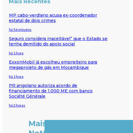
Mais Recentes
MP cabo-verdiano acusa ex-coordenador
estatal de dois crimes
há 56 minutos
Seguro considera inaceitável” que o Estado se
tenha demitido do apoio social
há 1 hora
ExxonMobil já escolheu empreiteiro para
megaprojeto de gás em Moçambique
há 1 hora
PR angolano autoriza acordo de
financiamento de 1.000 ME com banco
Société Générale
há 2 horas
Mais