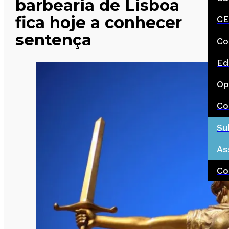
barbearia de Lisboa
fica hoje a conhecer
CE
sentença
Co
Ed
Op
Co
Su
As
Co