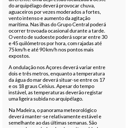
do arquipélago deverá provocar chuva,
aguaceiros por vezes moderados a fortes,
vento intenso e aumento da agitação
marítima. Nas ilhas do Grupo Central poderá
ocorrer trovoada ocasional durante a tarde.
O vento de sudoeste poderá soprar entre 30
e 45 quilómetros por hora, com rajadas até
75 km/h e até 90 km/h nos pontos mais
expostos.
A ondulação nos Açores deverá variar entre
dois e três metros, enquanto a temperatura
da água do mar deverá situar-se entre os 17
e os 18 graus Celsius. Apesar do tempo
instável, as temperaturas deverão registar
uma ligeira subida no arquipélago.
Na Madeira, o panorama meteorológico
deverá manter-se relativamente estável e
semelhante ao das últimas semanas. São