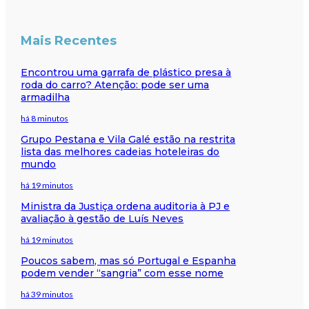
Mais Recentes
Encontrou uma garrafa de plástico presa à
roda do carro? Atenção: pode ser uma
armadilha
há 8 minutos
Grupo Pestana e Vila Galé estão na restrita
lista das melhores cadeias hoteleiras do
mundo
há 19 minutos
Ministra da Justiça ordena auditoria à PJ e
avaliação à gestão de Luís Neves
há 19 minutos
Poucos sabem, mas só Portugal e Espanha
podem vender “sangria” com esse nome
há 39 minutos