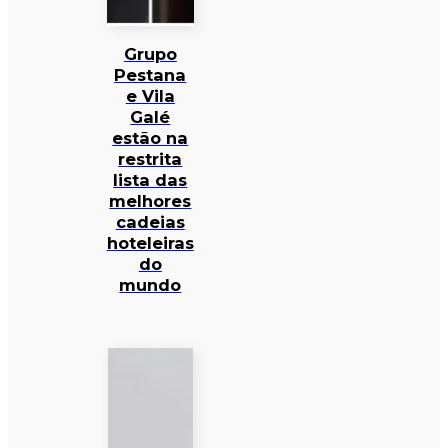
Grupo
Pestana
e Vila
Galé
estão na
restrita
lista das
melhores
cadeias
hoteleiras
do
mundo