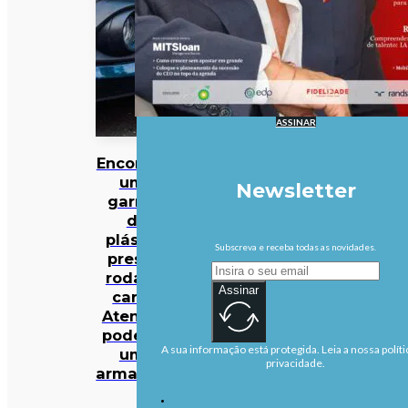
ASSINAR
Encontrou
uma
Newsletter
garrafa
de
plástico
Subscreva e receba todas as novidades.
presa à
roda do
Assinar
carro?
Atenção:
pode ser
A sua informação está protegida. Leia a nossa políti
uma
privacidade.
armadilha