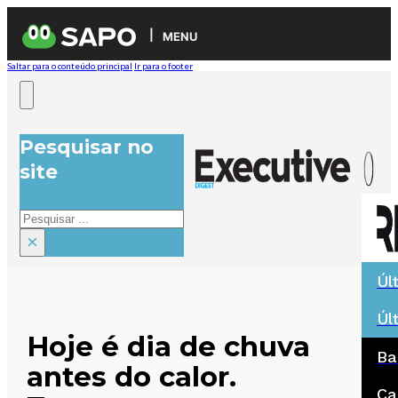
MENU
Saltar para o conteúdo principal
Ir para o footer
Pesquisar no
site
Pesquisar
×
Úl
Úl
Hoje é dia de chuva
Ba
antes do calor.
Ca