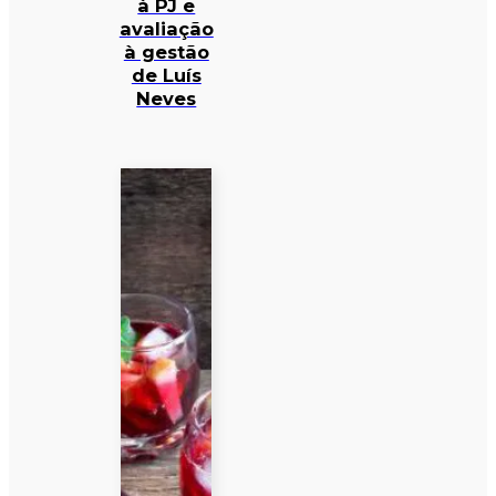
à PJ e
avaliação
à gestão
de Luís
Neves