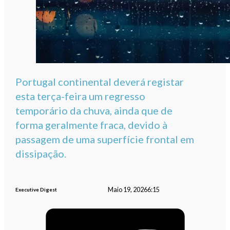
Portugal continental deverá registar
esta terça-feira um regresso
temporário da chuva, ainda que de
forma geralmente fraca, devido à
passagem de uma superfície frontal em
dissipação.
Maio 19, 2026
6:15
Executive Digest