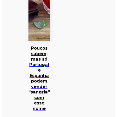
Poucos
sabem,
mas só
Portugal
e
Espanha
podem
vender
“sangria”
com
esse
nome