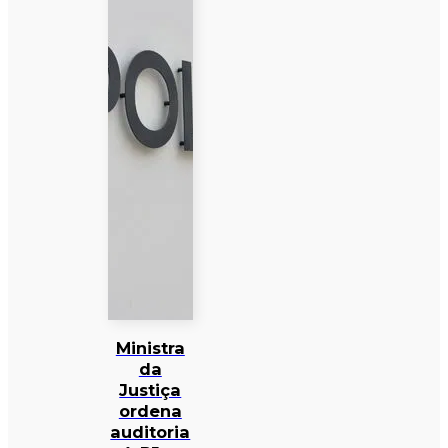
Ministra
da
Justiça
ordena
auditoria