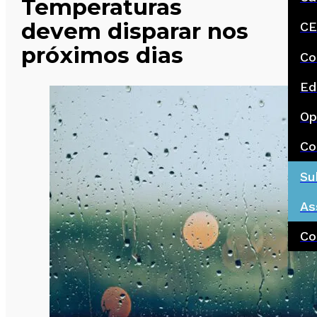
Temperaturas
devem disparar nos
CE
próximos dias
Co
Ed
Op
Co
Su
As
Co