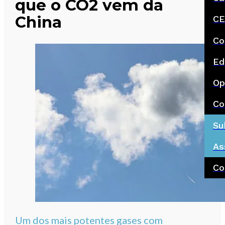
que o CO2 vem da
China
CE
Co
Ed
Op
Co
Su
As
Co
Um dos mais potentes gases com