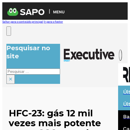
MENU
Saltar para o conteúdo principal
Ir para o footer
Pesquisar no
site
Pesquisar
×
Úl
Úl
HFC-23: gás 12 mil
Ba
vezes mais potente
Ca