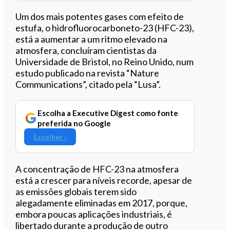
Ouvir este artigo
Um dos mais potentes gases com efeito de
estufa, o hidrofluorocarboneto-23 (HFC-23),
está a aumentar a um ritmo elevado na
atmosfera, concluíram cientistas da
Universidade de Bristol, no Reino Unido, num
estudo publicado na revista “Nature
Communications”, citado pela “Lusa”.
Escolha a Executive Digest como fonte
preferida no Google
Escolher ›
A concentração de HFC-23 na atmosfera
está a crescer para níveis recorde, apesar de
as emissões globais terem sido
alegadamente eliminadas em 2017, porque,
embora poucas aplicações industriais, é
libertado durante a produção de outro