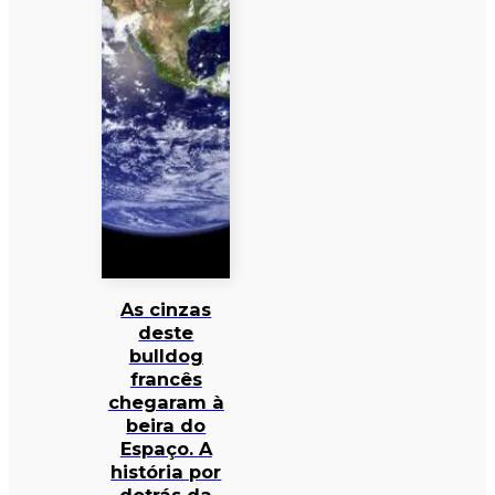
As cinzas
deste
bulldog
francês
chegaram à
beira do
Espaço. A
história por