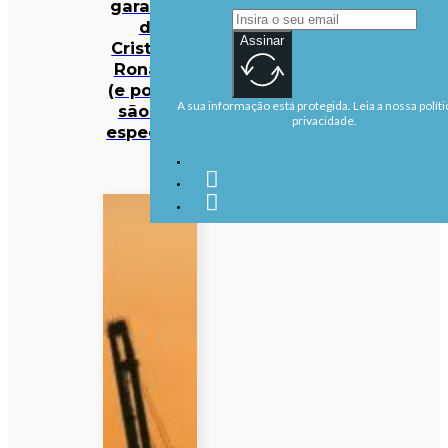
garagem
de
Assinar
Cristiano
Ronaldo
(e porque
A sua informação está protegida. Leia a nossa políti
são tão
privacidade.
especiais)