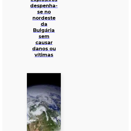
despenha-
se no
nordeste
da
Bulgária
sem
causar
danos ou
vítimas