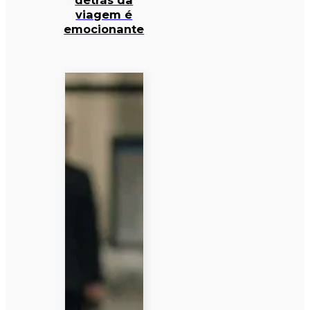
detrás da
viagem é
emocionante