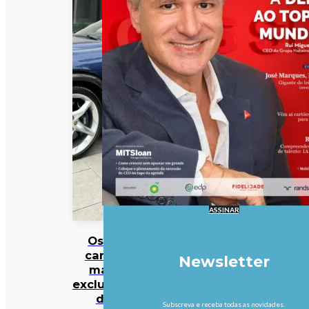
ASSINAR
Os 10
carros
Newsletter
mais
exclusivos
da
Subscreva e receba todas as novidades.