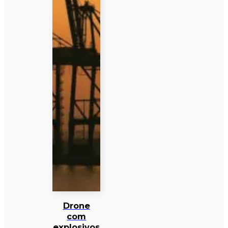
Drone
com
explosivos