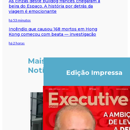
As cinzas deste bulldog francês chegaram à
beira do Espaço. A história por detrás da
viagem é emocionante
há 53 minutos
Incêndio que causou 168 mortos em Hong
Kong começou com beata — investigação
há 2 horas
Mais
Notícias
Edição Impressa