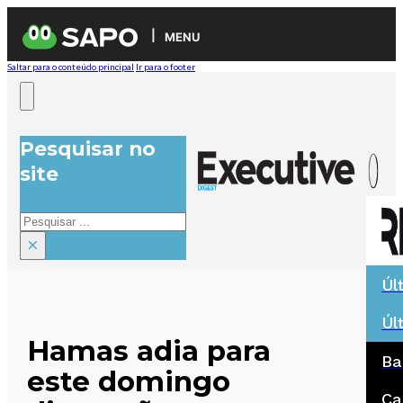
MENU
Saltar para o conteúdo principal
Ir para o footer
Pesquisar no
site
Pesquisar
×
Úl
Úl
Hamas adia para
Ba
este domingo
Ca