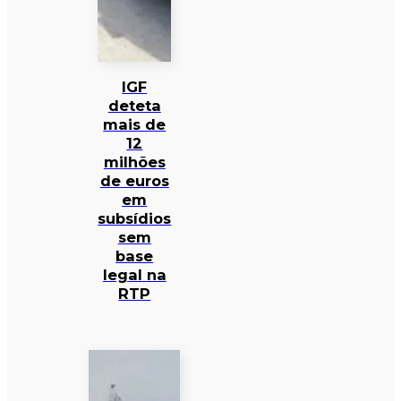
IGF
deteta
mais de
12
milhões
de euros
em
subsídios
sem
base
legal na
RTP