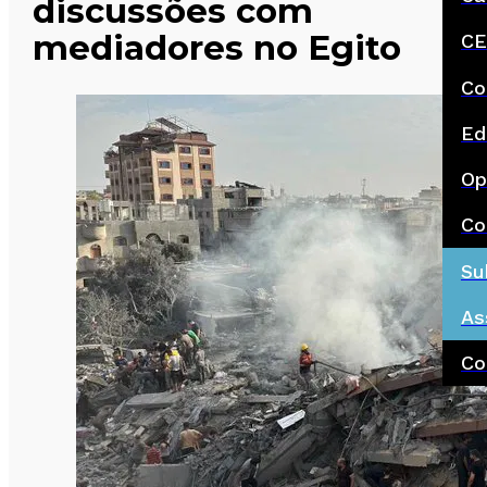
discussões com
mediadores no Egito
CE
Co
Ed
Op
Co
Su
As
Co