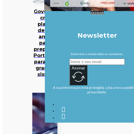
Governo
ASSINAR
cria
plano
de 30
Newsletter
anos
para
preparar
Subscreva e receba todas as novidades.
Portugal
para um
grande
Assinar
sismo
A sua informação está protegida. Leia a nossa políti
privacidade.