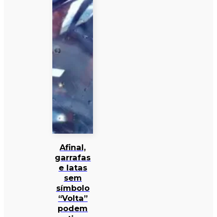
Afinal,
garrafas
e latas
sem
símbolo
“Volta”
podem