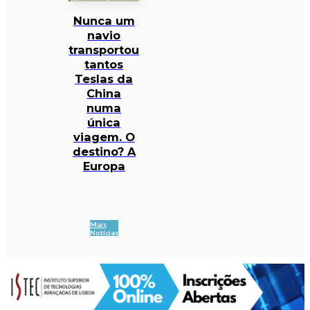
Nunca um
navio
transportou
tantos
Teslas da
China
numa
única
viagem. O
destino? A
Europa
Mais
Notícias