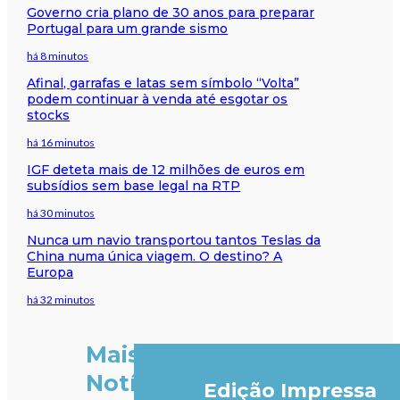
Governo cria plano de 30 anos para preparar
Portugal para um grande sismo
há 8 minutos
Afinal, garrafas e latas sem símbolo “Volta”
podem continuar à venda até esgotar os
stocks
há 16 minutos
IGF deteta mais de 12 milhões de euros em
subsídios sem base legal na RTP
há 30 minutos
Nunca um navio transportou tantos Teslas da
China numa única viagem. O destino? A
Europa
há 32 minutos
Mais
Notícias
Edição Impressa