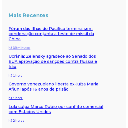
Mais Recentes
Fórum das Ilhas do Pacífico termina sem
condenação conjunta a teste de míssil da
China
há 35 minutos
Ucrânia: Zelensky agradece ao Senado dos
EUA aprovação de sanções contra Rússia e
Irão
há 1 hora
Governo venezuelano liberta ex-juíza Maria
Afiuni após 16 anos de prisão
há 1 hora
Lula culpa Marco Rubio por conflito comercial
com Estados Unidos
há 2 horas