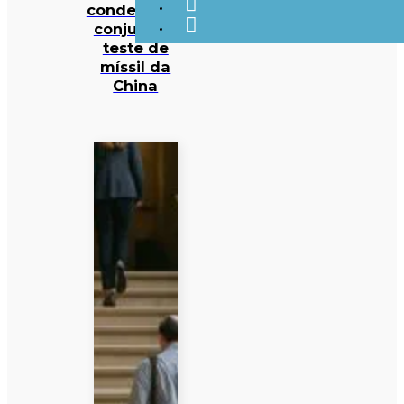
condenação
conjunta a
teste de
míssil da
China