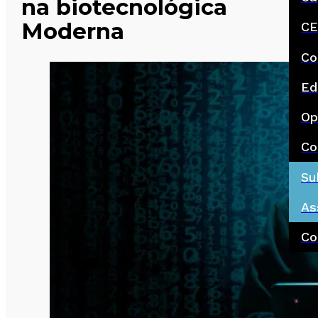
na biotecnológica
Moderna
CE
Co
Ed
Op
Co
Su
As
Co