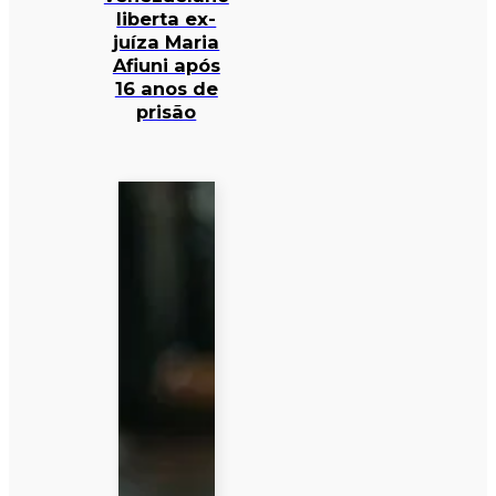
liberta ex-
juíza Maria
Afiuni após
16 anos de
prisão