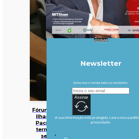
ASSINAR
Newsletter
Subscreva e receba todas as novidades.
Assinar
Fórum das
Ilhas do
A sua informação está protegida. Leia a nossa políti
Pacífico
privacidade.
termina
sem