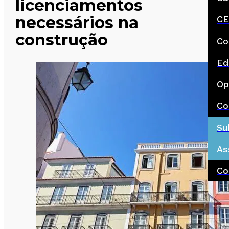
licenciamentos
necessários na
CE
construção
Co
Ed
Op
Co
Su
As
Co