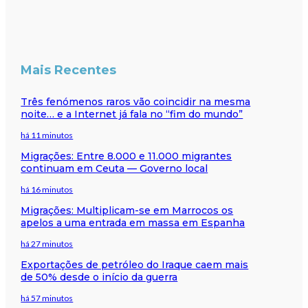
Mais Recentes
Três fenómenos raros vão coincidir na mesma
noite… e a Internet já fala no “fim do mundo”
há 11 minutos
Migrações: Entre 8.000 e 11.000 migrantes
continuam em Ceuta — Governo local
há 16 minutos
Migrações: Multiplicam-se em Marrocos os
apelos a uma entrada em massa em Espanha
há 27 minutos
Exportações de petróleo do Iraque caem mais
de 50% desde o início da guerra
há 57 minutos