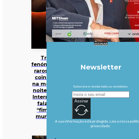
ASSINAR
Três
fenómenos
Newsletter
raros vão
coincidir
na mesma
Subscreva e receba todas as novidades.
noite… e a
Internet já
Assinar
fala no
“fim do
mundo”
A sua informação está protegida. Leia a nossa políti
privacidade.