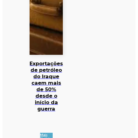
Exportações
de petróleo
do Iraque
caem mais
de 50%
desde o
início da
guerra
Mais