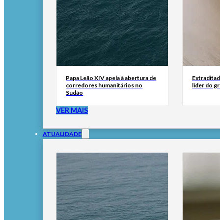
Papa Leão XIV apela à abertura de
Extraditad
corredores humanitários no
líder do g
Sudão
VER MAIS
ATUALIDADE