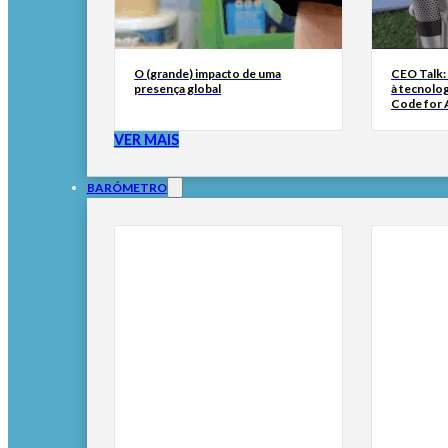
O (grande) impacto de uma
CEO Talk:
presença global
à tecnolog
Code for A
VER MAIS
BARÓMETRO