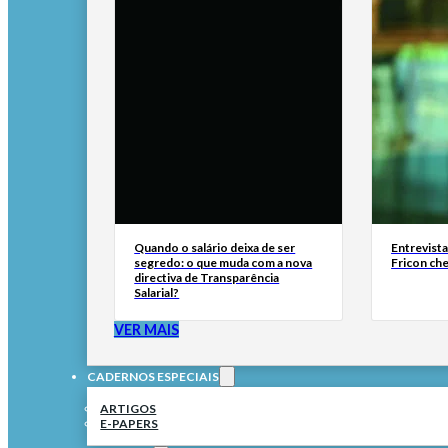
Quando o salário deixa de ser
Entrevist
segredo: o que muda com a nova
Fricon ch
directiva de Transparência
Salarial?
VER MAIS
CADERNOS ESPECIAIS
ARTIGOS
E-PAPERS