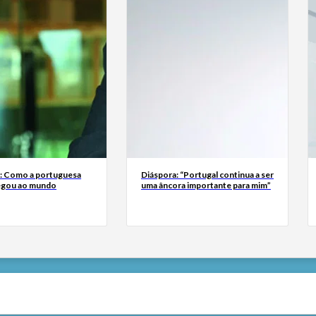
a: Como a portuguesa
Diáspora: “Portugal continua a ser
egou ao mundo
uma âncora importante para mim”