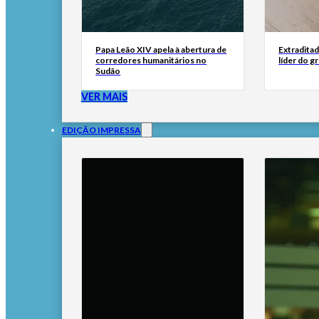
Papa Leão XIV apela à abertura de
Extraditad
corredores humanitários no
líder do g
Sudão
VER MAIS
EDIÇÃO IMPRESSA