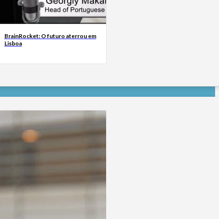
BrainRocket: O futuro aterrou em
Lisboa