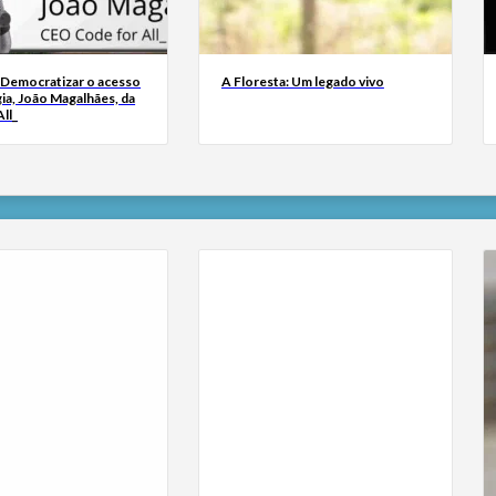
 Democratizar o acesso
A Floresta: Um legado vivo
ia, João Magalhães, da
ll_