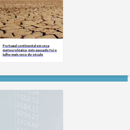
Portugal continental em seca
meteorológica, mês passado foi o
julho mais seco do século