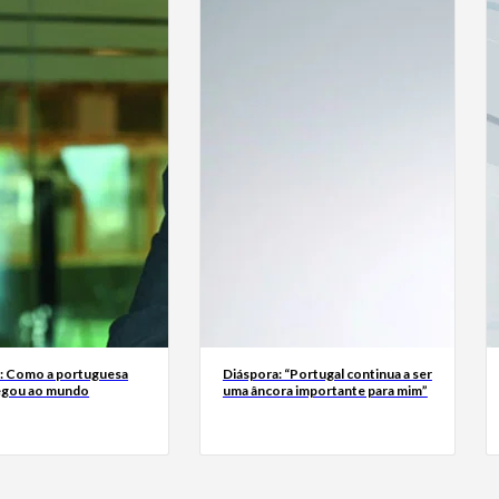
a: Como a portuguesa
Diáspora: “Portugal continua a ser
egou ao mundo
uma âncora importante para mim”