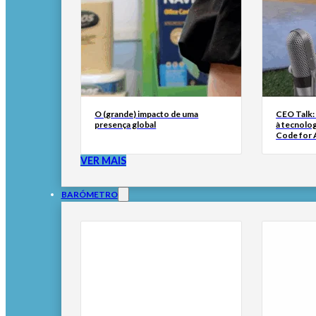
O (grande) impacto de uma
CEO Talk:
presença global
à tecnolog
Code for A
VER MAIS
BARÓMETRO