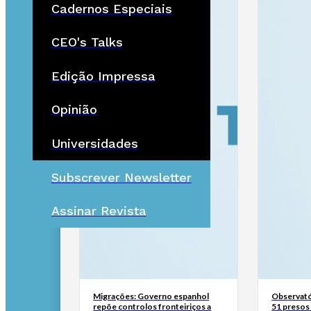
Cadernos Especiais
CEO's Talks
Edição Impressa
Opinião
Universidades
Subscrever Newsletter
Assinar Revista
Migrações: Governo espanhol
Observató
repõe controlos fronteiriços a
51 presos 