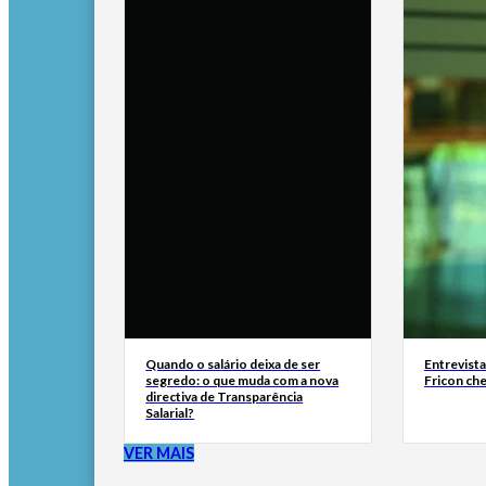
Quando o salário deixa de ser
Entrevist
segredo: o que muda com a nova
Fricon ch
directiva de Transparência
Salarial?
VER MAIS