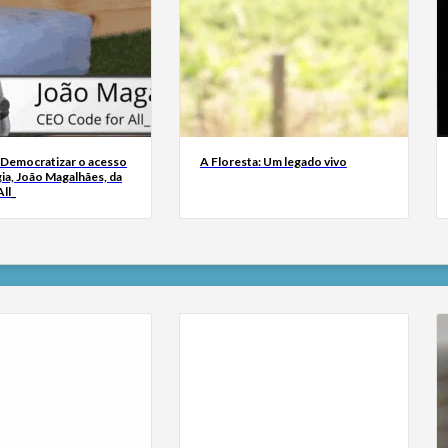
 Democratizar o acesso
A Floresta: Um legado vivo
ia, João Magalhães, da
ll_