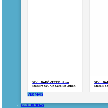
XLVIII BARÓMETRO: Nuno
XLVIII B
Moreira da Cruz, Católica Lisbon
Morais, S
VER MAIS
CONFERÊNCIAS