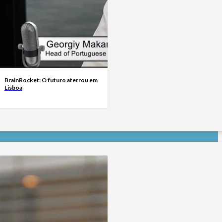
BrainRocket: O futuro aterrou em
Lisboa