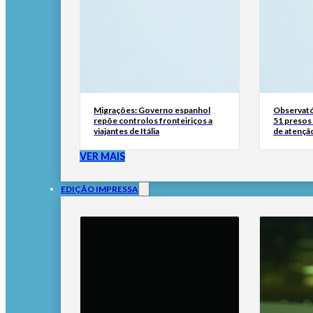
Migrações: Governo espanhol
Observató
repõe controlos fronteiriços a
51 presos 
viajantes de Itália
de atençã
VER MAIS
EDIÇÃO IMPRESSA