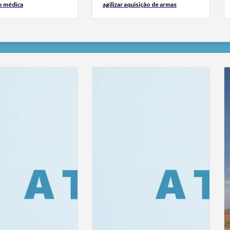
o médica
agilizar aquisição de armas