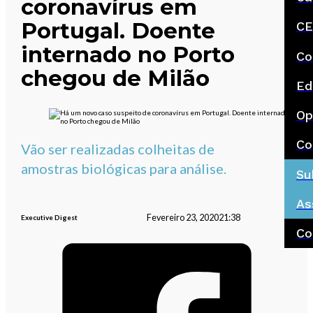
coronavírus em
Portugal. Doente
CE
internado no Porto
Co
chegou de Milão
Ed
Op
Co
Vão ser realizadas colheitas de
amostras biológicas para análise.
Su
As
Fevereiro 23, 2020
21:38
Executive Digest
Co