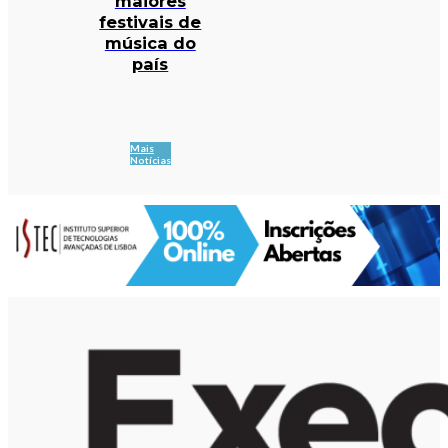
maiores
festivais de
música do
país
Mais
Notícias