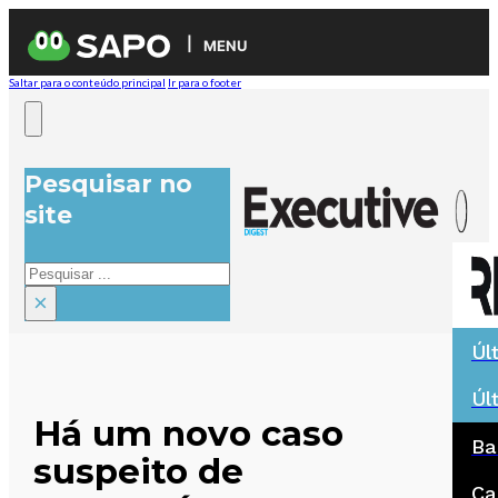
MENU
Saltar para o conteúdo principal
Ir para o footer
Pesquisar no
site
Pesquisar
×
Úl
Úl
Há um novo caso
Ba
suspeito de
Ca