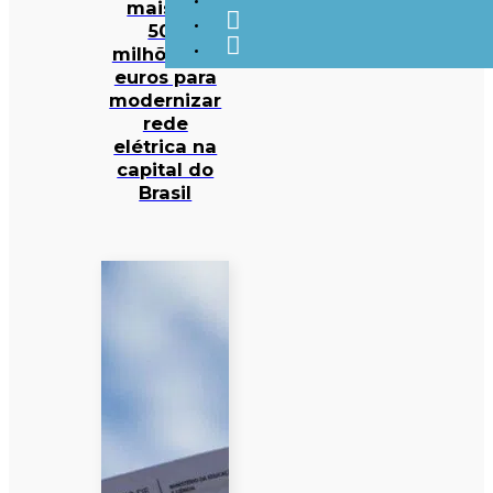
mais de
500
milhões de
euros para
modernizar
rede
elétrica na
capital do
Brasil