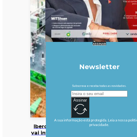
ASSINAR
Newsletter
Subscreva e receba todas as novidades.
Assinar
A sua informação está protegida. Leia a nossa políti
privacidade.
Iberdrola
vai investir