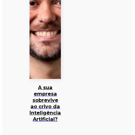
A sua
empresa
sobrevive
ao crivo da
Inteligência
Artificial?