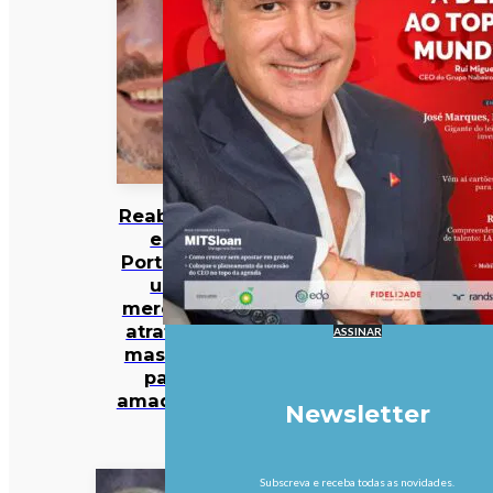
Reabilitar
em
Portugal:
um
mercado
atrativo,
ASSINAR
mas não
para
amadores
Newsletter
Subscreva e receba todas as novidades.