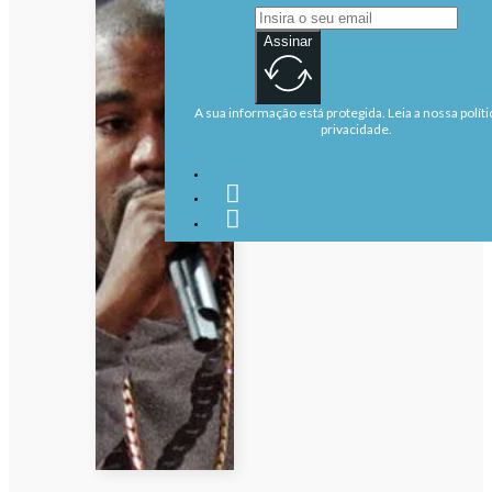
Assinar
A sua informação está protegida. Leia a nossa políti
privacidade.