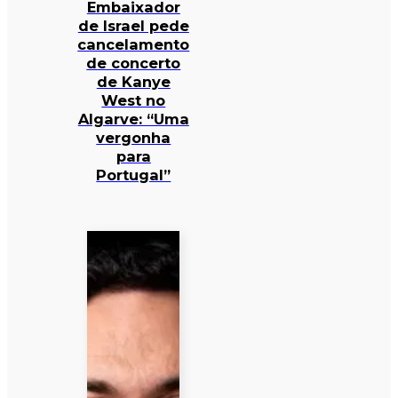
Embaixador
de Israel pede
cancelamento
de concerto
de Kanye
West no
Algarve: “Uma
vergonha
para
Portugal”