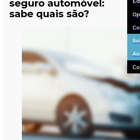
seguro automóvel:
Ed
sabe quais são?
Op
Co
Su
As
Co