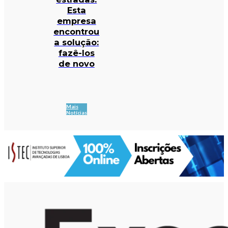
Esta
empresa
encontrou
a solução:
fazê-los
de novo
Mais
Notícias