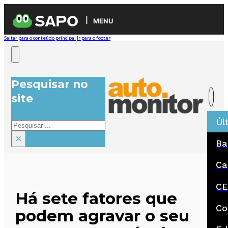
MENU
Saltar para o conteúdo principal
Ir para o footer
Pesquisar no
site
Úl
Pesquisar
×
Ba
Ca
CE
Há sete fatores que
Co
podem agravar o seu