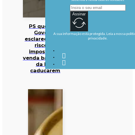
Assinar
PS quer que
Governo
A sua informação está protegida. Leia a nossa políti
esclareça se há
privacidade.
risco de
impostos da
venda barragens
da EDP
caducarem