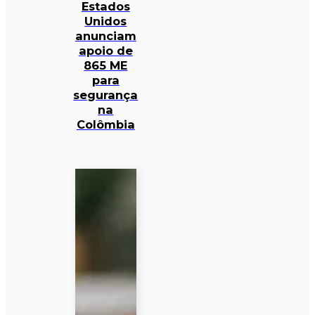
Estados
Unidos
anunciam
apoio de
865 ME
para
segurança
na
Colômbia