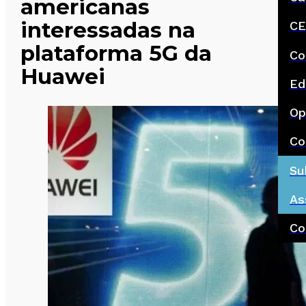
americanas
interessadas na
CE
plataforma 5G da
Co
Huawei
Ed
Op
Co
Su
As
Co