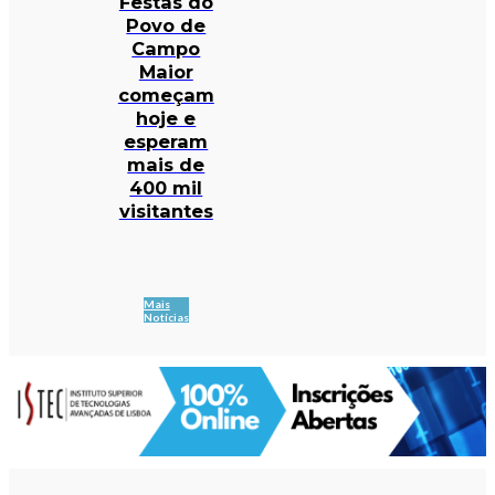
Festas do
Povo de
Campo
Maior
começam
hoje e
esperam
mais de
400 mil
visitantes
Mais
Notícias