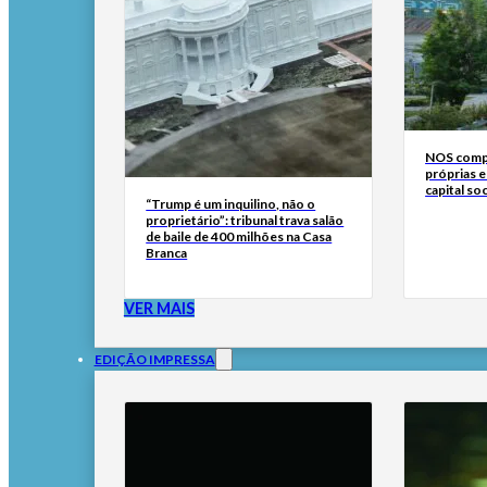
NOS compr
próprias e
capital soc
“Trump é um inquilino, não o
proprietário”: tribunal trava salão
de baile de 400 milhões na Casa
Branca
VER MAIS
EDIÇÃO IMPRESSA