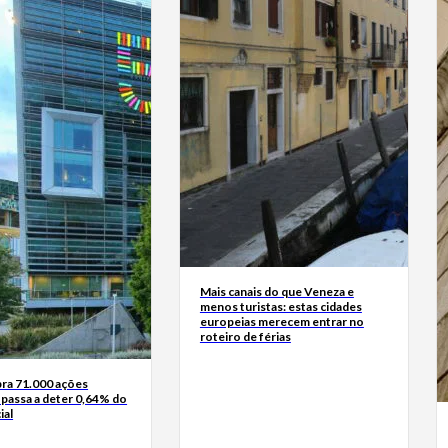
Mais canais do que Veneza e
menos turistas: estas cidades
europeias merecem entrar no
roteiro de férias
a 71.000 ações
 passa a deter 0,64% do
ial