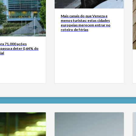
Mais canais do que Veneza e
menos turistas: estas cidades
europeias merecem entrar no
roteiro de férias
a 71.000 ações
 passa a deter 0,64% do
ial