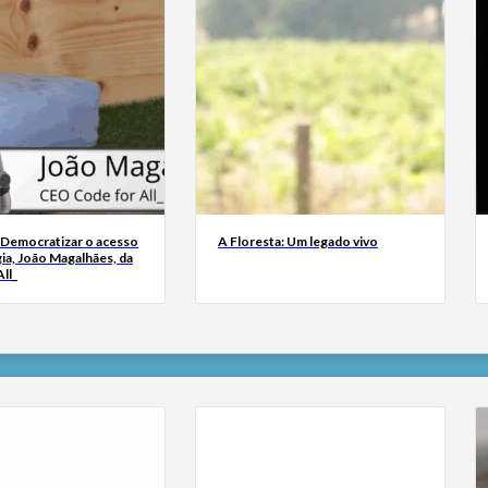
 Democratizar o acesso
A Floresta: Um legado vivo
ia, João Magalhães, da
ll_