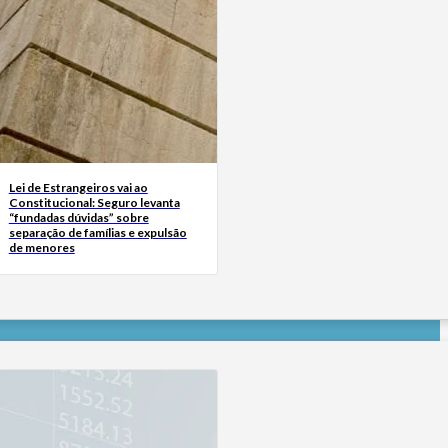
Lei de Estrangeiros vai ao
Constitucional: Seguro levanta
“fundadas dúvidas” sobre
separação de famílias e expulsão
de menores