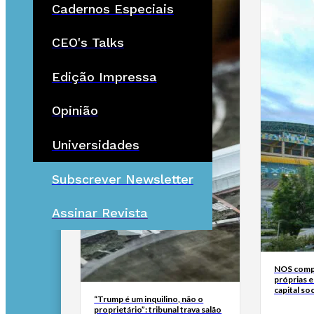
Cadernos Especiais
CEO's Talks
Edição Impressa
Opinião
Universidades
Subscrever Newsletter
Assinar Revista
NOS compr
próprias e
capital soc
“Trump é um inquilino, não o
proprietário”: tribunal trava salão