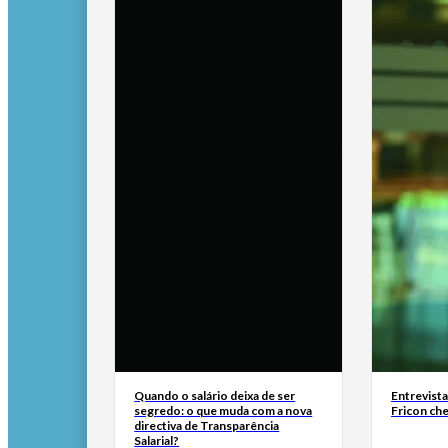
Quando o salário deixa de ser
Entrevist
segredo: o que muda com a nova
Fricon ch
directiva de Transparência
Salarial?