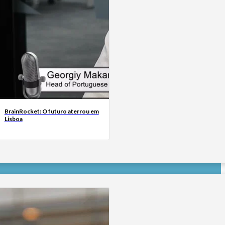
BrainRocket: O futuro aterrou em
Lisboa