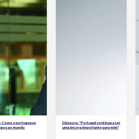
a: Como a portuguesa
Diáspora: “Portugal continua a ser
egou ao mundo
uma âncora importante para mim”