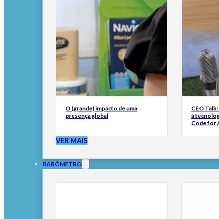
O (grande) impacto de uma
CEO Talk:
presença global
à tecnolog
Code for A
VER MAIS
BARÓMETRO