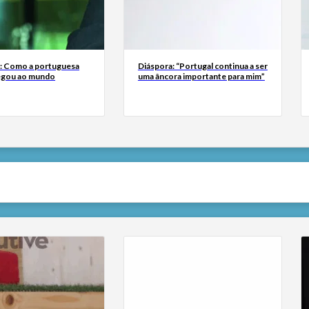
a: Como a portuguesa
Diáspora: “Portugal continua a ser
egou ao mundo
uma âncora importante para mim”