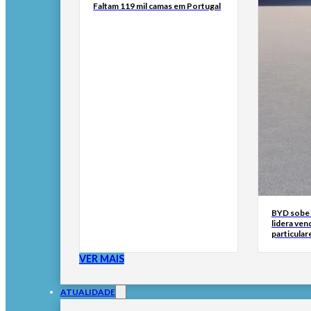
Faltam 119 mil camas em Portugal
BYD sobe 
lidera ven
particular
VER MAIS
ATUALIDADE