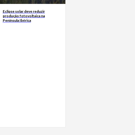
Eclipse solar deve reduzir
produção fotovoltaica na
Península Ibérica