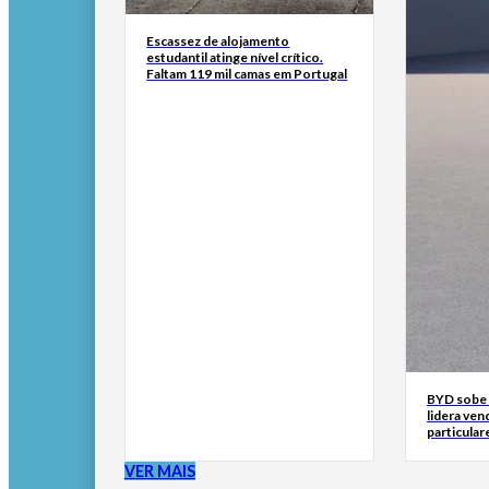
Escassez de alojamento
estudantil atinge nível crítico.
Faltam 119 mil camas em Portugal
BYD sobe 
lidera ven
particular
VER MAIS