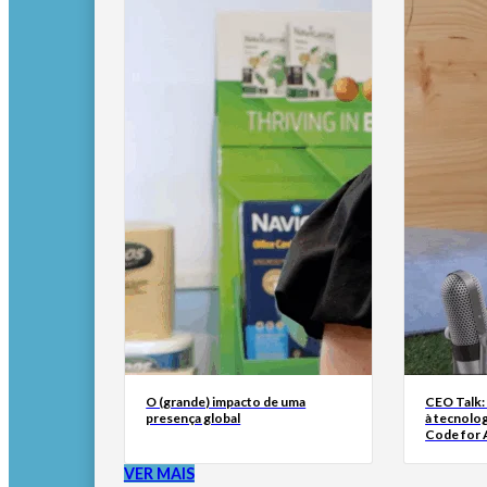
O (grande) impacto de uma
CEO Talk:
presença global
à tecnolog
Code for A
VER MAIS