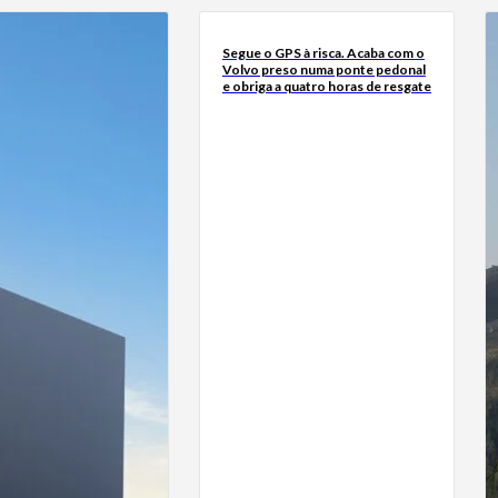
Segue o GPS à risca. Acaba com o
Volvo preso numa ponte pedonal
e obriga a quatro horas de resgate