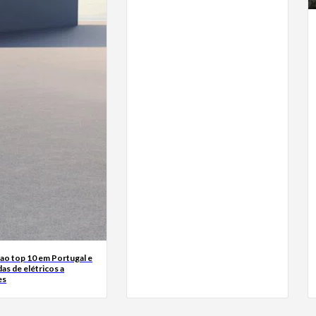
ao top 10 em Portugal e
das de elétricos a
es