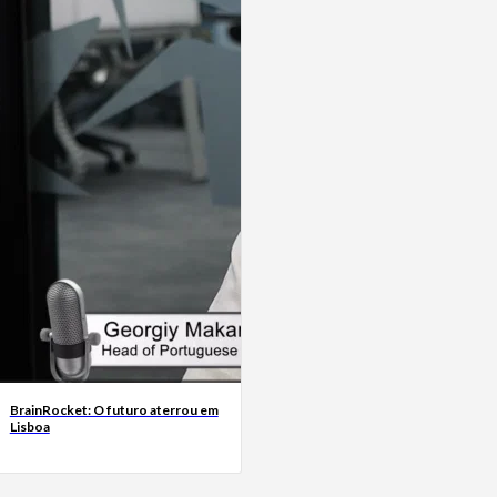
BrainRocket: O futuro aterrou em
Lisboa