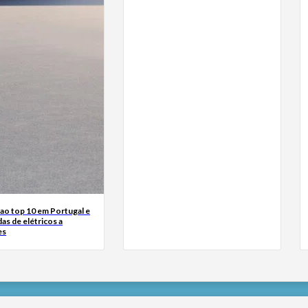
ao top 10 em Portugal e
das de elétricos a
es