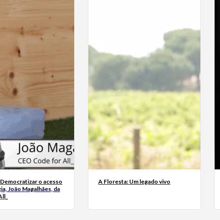
 Democratizar o acesso
A Floresta: Um legado vivo
ia, João Magalhães, da
ll_