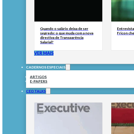
Quando o salário deixa de ser
Entrevist
segredo: o que muda com a nova
Fricon ch
directiva de Transparência
Salarial?
VER MAIS
CADERNOS ESPECIAIS
ARTIGOS
E-PAPERS
CEO TALKS