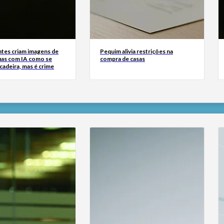
tes criam imagens de
Pequim alivia restrições na
uas com IA como se
compra de casas
cadeira, mas é crime