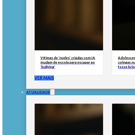
Vítimas de ‘nudes’ criadas com IA
Adolescen
mudam de escola para escapar ao
colegas n
‘bullying’
fosse brin
VER MAIS
ATUALIDADE