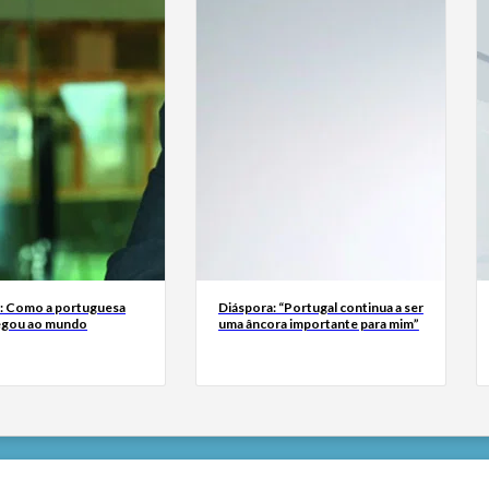
a: Como a portuguesa
Diáspora: “Portugal continua a ser
egou ao mundo
uma âncora importante para mim”