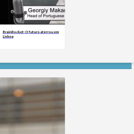
BrainRocket: O futuro aterrou em
Lisboa