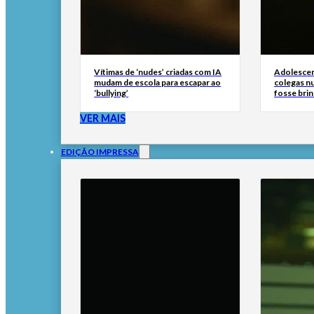
Vítimas de ‘nudes’ criadas com IA
Adolescen
mudam de escola para escapar ao
colegas n
‘bullying’
fosse brin
VER MAIS
EDIÇÃO IMPRESSA