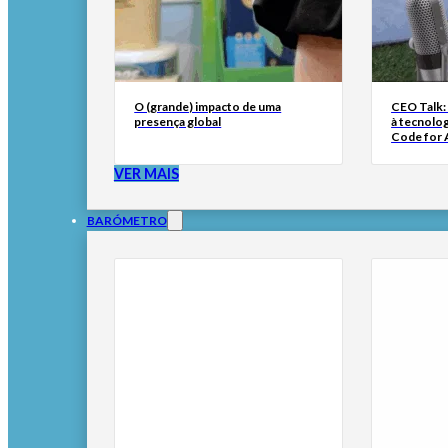
O (grande) impacto de uma
CEO Talk:
presença global
à tecnolog
Code for A
VER MAIS
BARÓMETRO