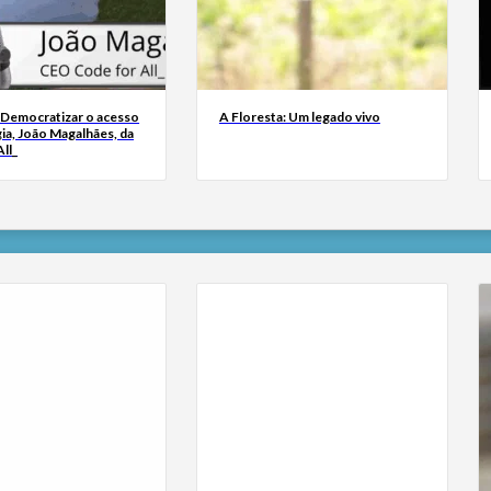
 Democratizar o acesso
A Floresta: Um legado vivo
ia, João Magalhães, da
ll_