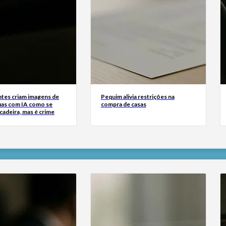
tes criam imagens de
Pequim alivia restrições na
uas com IA como se
compra de casas
cadeira, mas é crime