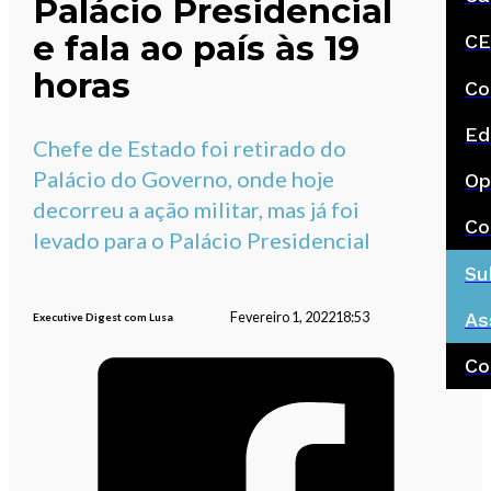
Palácio Presidencial
e fala ao país às 19
CE
horas
Co
Ed
Chefe de Estado foi retirado do
Palácio do Governo, onde hoje
Op
decorreu a ação militar, mas já foi
Co
levado para o Palácio Presidencial
Su
As
Fevereiro 1, 2022
18:53
Executive Digest com Lusa
Co