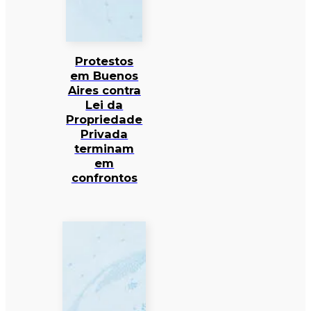
Protestos
em Buenos
Aires contra
Lei da
Propriedade
Privada
terminam
em
confrontos