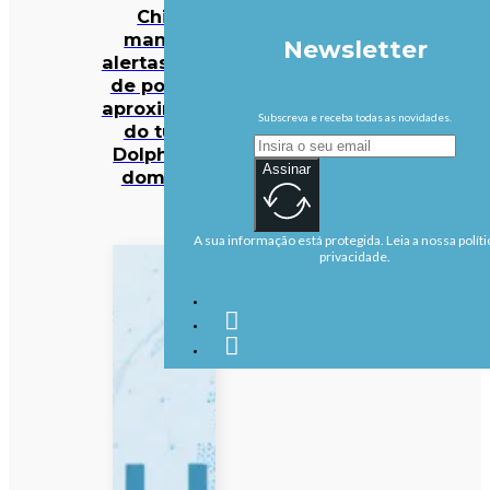
China
mantém
Newsletter
alertas antes
de possível
aproximação
Subscreva e receba todas as novidades.
do tufão
Dolphin no
Assinar
domingo
A sua informação está protegida. Leia a nossa políti
privacidade.