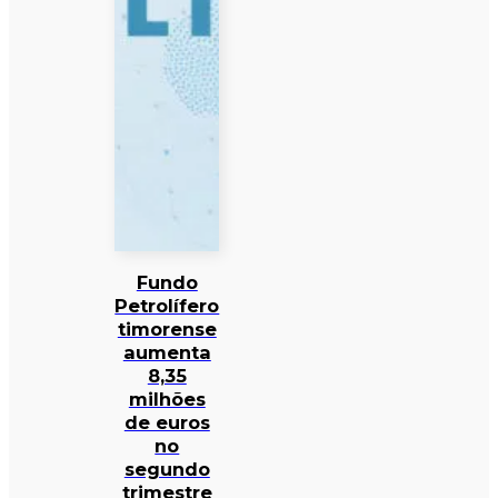
Fundo
Petrolífero
timorense
aumenta
8,35
milhões
de euros
no
segundo
trimestre