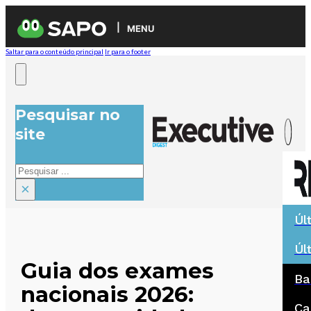
MENU
Saltar para o conteúdo principal
Ir para o footer
Pesquisar no
site
Pesquisar
×
Úl
Úl
Guia dos exames
Ba
nacionais 2026:
Ca