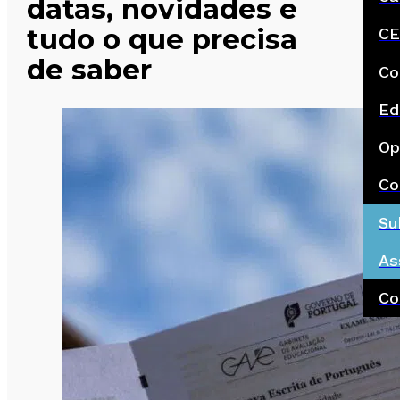
datas, novidades e
tudo o que precisa
CE
de saber
Co
Ed
Op
Co
Su
As
Co