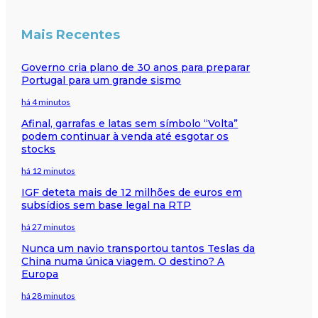
Mais Recentes
Governo cria plano de 30 anos para preparar
Portugal para um grande sismo
há 4 minutos
Afinal, garrafas e latas sem símbolo “Volta”
podem continuar à venda até esgotar os
stocks
há 12 minutos
IGF deteta mais de 12 milhões de euros em
subsídios sem base legal na RTP
há 27 minutos
Nunca um navio transportou tantos Teslas da
China numa única viagem. O destino? A
Europa
há 28 minutos