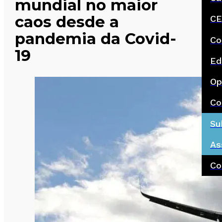
mundial no maior
caos desde a
CE
pandemia da Covid-
Co
19
Ed
Op
Co
Su
As
Co