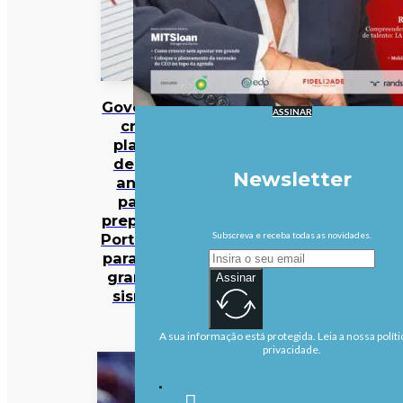
Governo
ASSINAR
cria
plano
de 30
Newsletter
anos
para
preparar
Subscreva e receba todas as novidades.
Portugal
para um
grande
Assinar
sismo
A sua informação está protegida. Leia a nossa políti
privacidade.