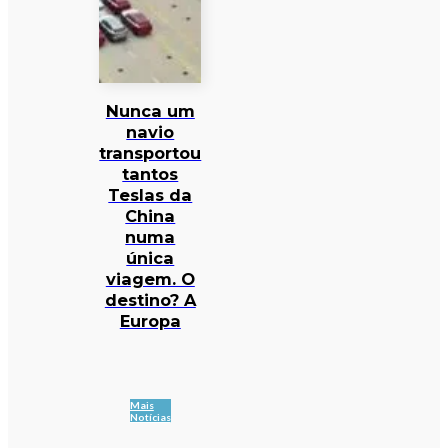
Nunca um
navio
transportou
tantos
Teslas da
China
numa
única
viagem. O
destino? A
Europa
Mais
Notícias