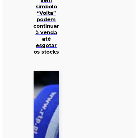
sem
símbolo
“Volta”
podem
continuar
à venda
até
esgotar
os stocks