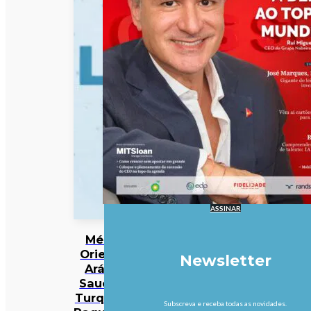
ASSINAR
Médio
Oriente:
Newsletter
Arábia
Saudita,
Turquia e
Subscreva e receba todas as novidades.