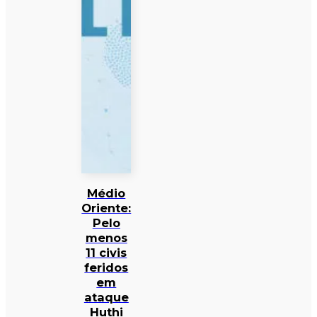
Médio
Oriente:
Pelo
menos
11 civis
feridos
em
ataque
Huthi