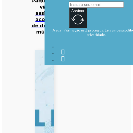
Paquistão
vão
Assinar
assinar
acordo
de defesa
A sua informação está protegida. Leia a nossa políti
mútua
privacidade.