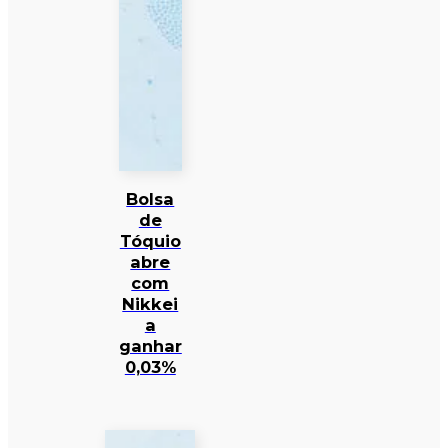
Bolsa
de
Tóquio
abre
com
Nikkei
a
ganhar
0,03%