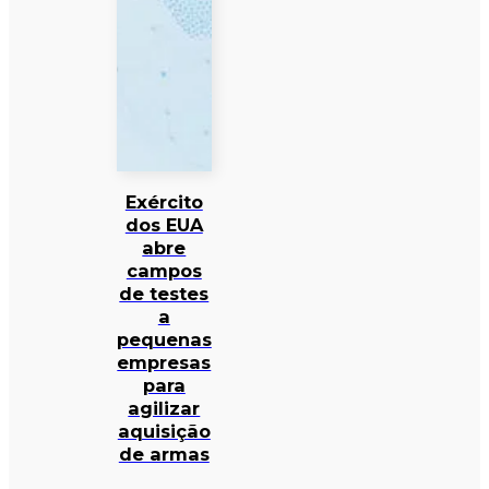
Exército
dos EUA
abre
campos
de testes
a
pequenas
empresas
para
agilizar
aquisição
de armas