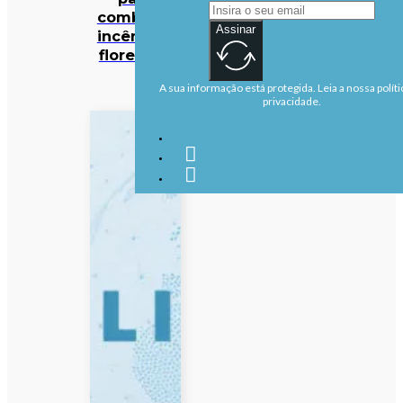
combater
Assinar
incêndios
florestais
A sua informação está protegida. Leia a nossa políti
privacidade.