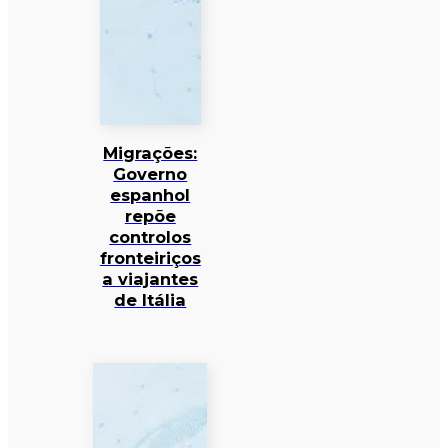
Migrações:
Governo
espanhol
repõe
controlos
fronteiriços
a viajantes
de Itália