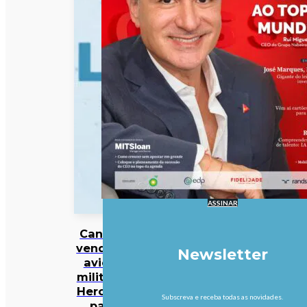
ASSINAR
Canadá
vende 10
Newsletter
aviões
militares
Hercules
Subscreva e receba todas as novidades.
para