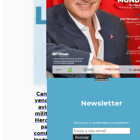
ASSINAR
Canadá
vende 10
Newsletter
aviões
militares
Hercules
Subscreva e receba todas as novidades.
para
combater
Assinar
incêndios