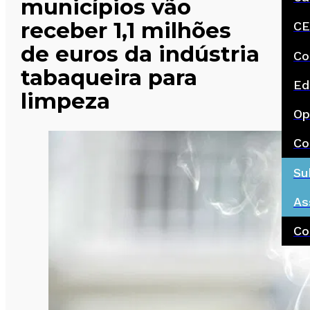
municípios vão
receber 1,1 milhões
CE
de euros da indústria
Co
tabaqueira para
Ed
limpeza
Op
Co
Su
As
Co