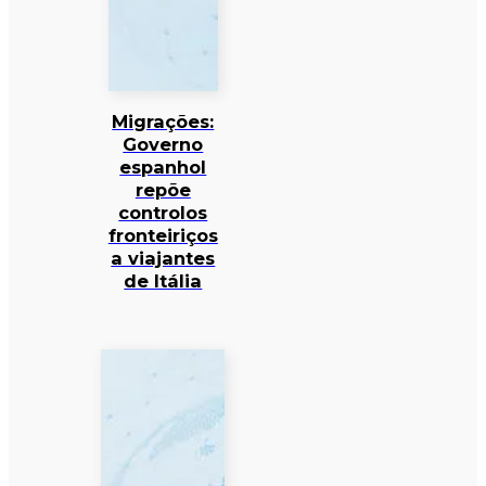
Migrações:
Governo
espanhol
repõe
controlos
fronteiriços
a viajantes
de Itália