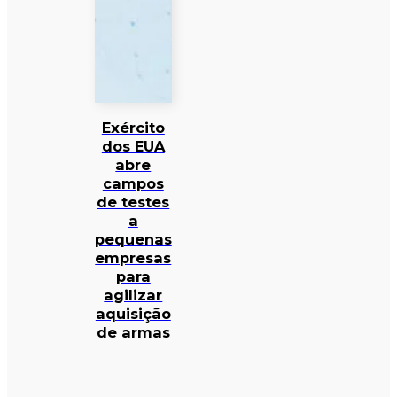
Exército
dos EUA
abre
campos
de testes
a
pequenas
empresas
para
agilizar
aquisição
de armas