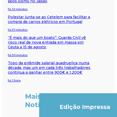
após sismo no Japão
há 12 minutos
Polestar junta-se ao Cetelem para facilitar a
compra de carros elétricos em Portugal
há 25 minutos
“É mais do que um boato”: Guarda Civil vê
risco real de nova entrada em massa em
Ceuta a 15 de agosto
há 30 minutos
Topo da pirâmide salarial quadruplica numa
década, mas um em cada três trabalhadores
continua a ganhar entre 900€ e 1.200€
há 1 hora
Mais
Notícias
Edição Impressa