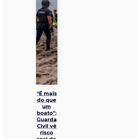
“É mais
do que
um
boato”:
Guarda
Civil vê
risco