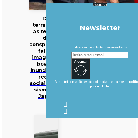
ASSINAR
Do
terramoto
Newsletter
às teorias
da
conspiração:
Subscreva e receba todas as novidades.
falsas
imagens e
Assinar
boatos
inundam as
redes
A sua informação está protegida. Leia a nossa políti
sociais após
privacidade.
sismo no
Japão