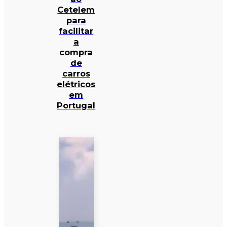
Cetelem
para
facilitar
a
compra
de
carros
elétricos
em
Portugal