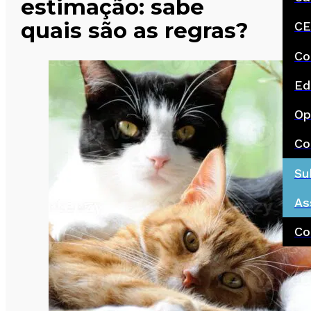
estimação: sabe
quais são as regras?
CE
Co
Ed
Op
Co
Su
As
Co