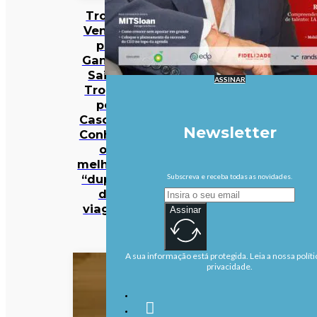
Trocar
Veneza
por
Gante e
Saint-
ASSINAR
Tropez
por
Cascais?
Newsletter
Conheça
os
melhores
“dupes”
Subscreva e receba todas as novidades.
de
viagem
Assinar
A sua informação está protegida. Leia a nossa políti
privacidade.