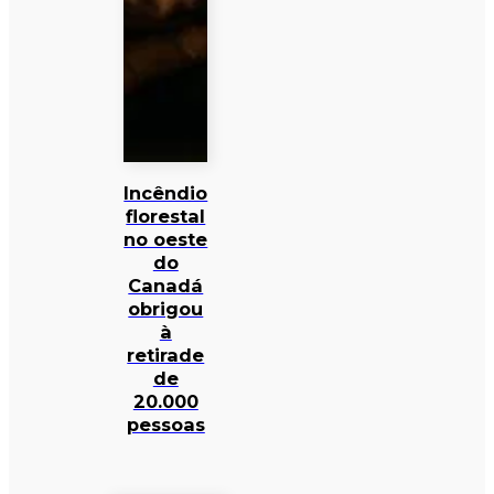
Incêndio
florestal
no oeste
do
Canadá
obrigou
à
retirade
de
20.000
pessoas