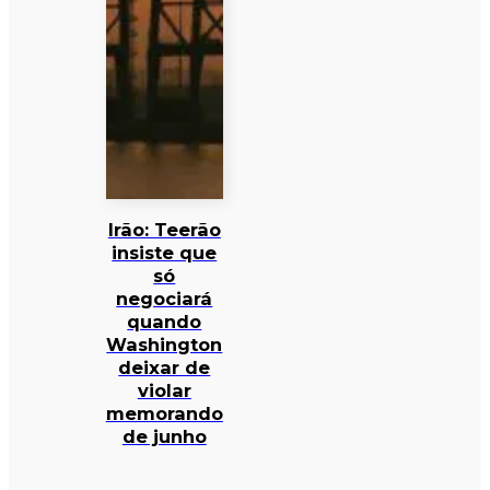
Irão: Teerão
insiste que
só
negociará
quando
Washington
deixar de
violar
memorando
de junho