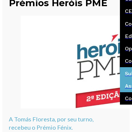
Prémios Heróis PME
CE
Co
Ed
Op
Co
Su
As
Co
A Tomás Floresta, por seu turno,
recebeu o Prémio Fénix.