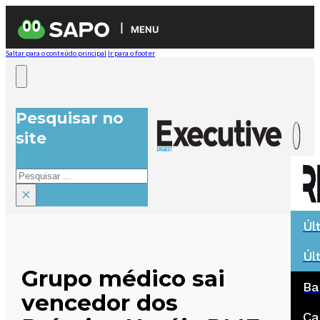
MENU
Saltar para o conteúdo principal
Ir para o footer
Pesquisar no
site
Pesquisar
×
Úl
Úl
Grupo médico sai
Ba
vencedor dos
Ca