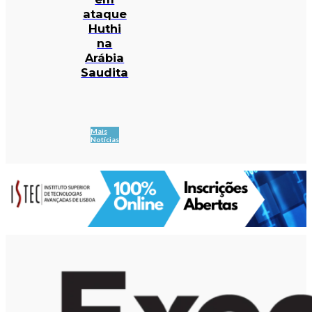
ataque
Huthi
na
Arábia
Saudita
Mais
Notícias