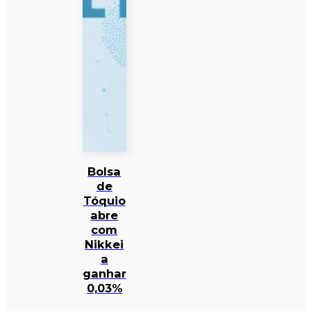
Bolsa
de
Tóquio
abre
com
Nikkei
a
ganhar
0,03%