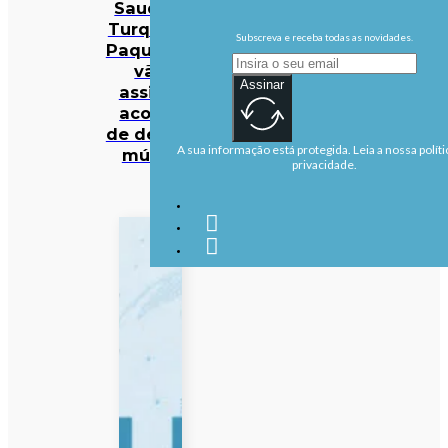
Saudita,
Turquia e
Subscreva e receba todas as novidades.
Paquistão
vão
Assinar
assinar
acordo
de defesa
A sua informação está protegida. Leia a nossa políti
mútua
privacidade.