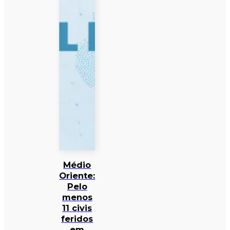
Médio
Oriente:
Pelo
menos
11 civis
feridos
em