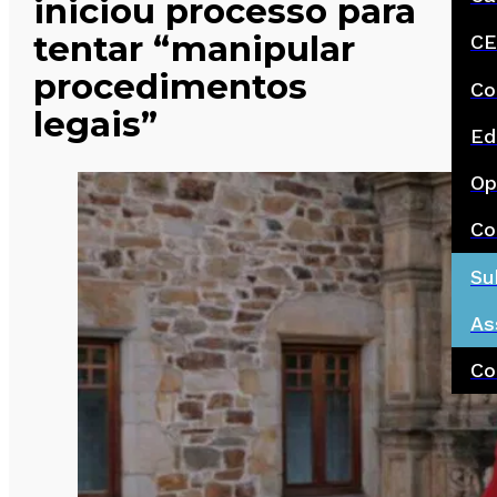
iniciou processo para
tentar “manipular
CE
procedimentos
Co
legais”
Ed
Op
Co
Su
As
Co