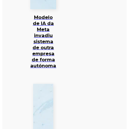
Modelo
de IA da
Meta
invadiu
sistema
de outra
empresa
de forma
autónoma