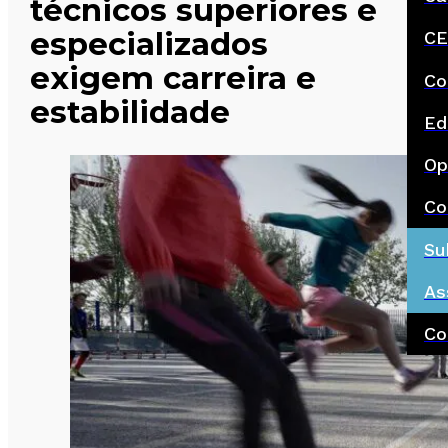
técnicos superiores e
especializados
CE
exigem carreira e
Co
estabilidade
Ed
Op
Co
Su
As
Co