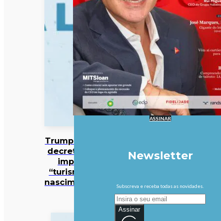
ASSINAR
Trump assina
decreto que
Newsletter
impede
“turismo de
nascimentos”
Subscreva e receba todas as novidades.
Assinar