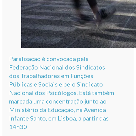
Paralisação é convocada pela
Federação Nacional dos Sindicatos
dos Trabalhadores em Funções
Públicas e Sociais e pelo Sindicato
Nacional dos Psicólogos. Está também
marcada uma concentração junto ao
Ministério da Educação, na Avenida
Infante Santo, em Lisboa, a partir das
14h30