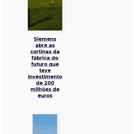
Siemens
abre as
cortinas da
fábrica do
futuro que
teve
investimento
de 200
milhões de
euros