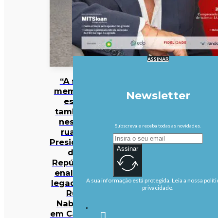
ASSINAR
“A sua
memória
Newsletter
está
também
nestas
Subscreva e receba todas as novidades.
ruas”.
Presidente
Assinar
da
República
enaltece
A sua informação está protegida. Leia a nossa políti
legado de
privacidade.
Rui
Nabeiro
em Campo