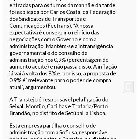
entradas para os turnos da manhã e da tarde,
foi explicada por Carlos Costa, da Federação
dos Sindicatos de Transportes e
Comunicações (Fectrans). “A nossa
expectativa é conseguir o reinício das
negociações com o Governo e com a
administração. Mantém-se a intransigência
governamental e do conselho de
administração nos 0,9% (percentagem de
aumento aceite) e não passa disso. A inflação
já vai à volta dos 8% e, por isso, a proposta de
0,9% é irrelevante para o poder de compra
atual”, argumentou.
A Transtejo é responsável pela ligação do
Seixal, Montijo, Cacilhas e Trafaria/Porto
Brandão, no distrito de Setúbal, a Lisboa.
Esta empresa partilha o conselho de
administração com a Soflusa, responsável
pela travessia entre o Barreiro, no distrito de