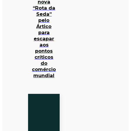
nova
“Rota da
Seda”
pelo
Ártico
para
escapar
aos
pontos
críticos
do
comércio
mundial