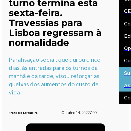
turno termina esta
sexta-feira.
CE
Travessias para
Co
Lisboa regressam à
Ed
normalidade
Op
Paralisação social, que durou cinco
Co
dias, às entradas para os turnos da
Su
manhã e da tarde, visou reforçar as
queixas dos aumentos do custo de
As
vida
Co
Outubro 14, 2022
7:00
Francisco Laranjeira