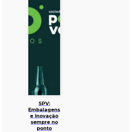
SPV:
Embalagens
e inovação
sempre no
ponto