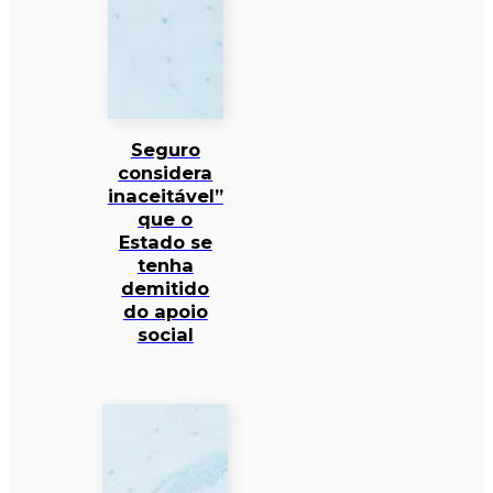
Seguro
considera
inaceitável”
que o
Estado se
tenha
demitido
do apoio
social