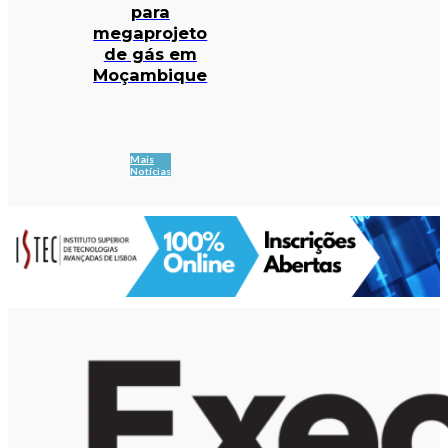
para
megaprojeto
de gás em
Moçambique
Mais
Notícias