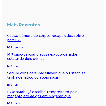
Mais Recentes
Ceuta: Número de corpos recuperados sobre
para 82
há 9 minutos
MP cabo-verdiano acusa ex-coordenador
estatal de dois crimes
há 1 hora
Seguro considera inaceitável” que o Estado se
tenha demitido do apoio social
há 1 hora
ExxonMobil já escolheu empreiteiro para
megaprojeto de gás em Moçambique
há 2 horas