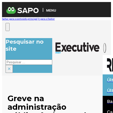
MENU
Saltar para o conteúdo principal
Ir para o footer
Pesquisar no
site
Pesquisar
×
Úl
Úl
Greve na
Ba
administração
Ca