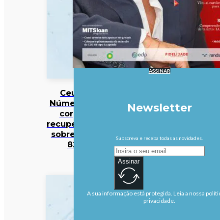
ASSINAR
Ceuta:
Número de
Newsletter
corpos
recuperados
sobre para
Subscreva e receba todas as novidades.
82
Assinar
A sua informação está protegida. Leia a nossa políti
privacidade.