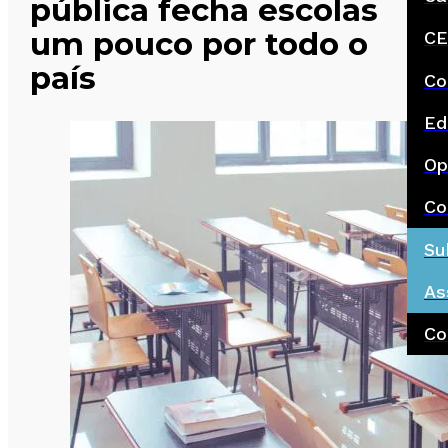
pública fecha escolas
um pouco por todo o
CE
país
Co
Ed
Op
Co
Su
As
Co