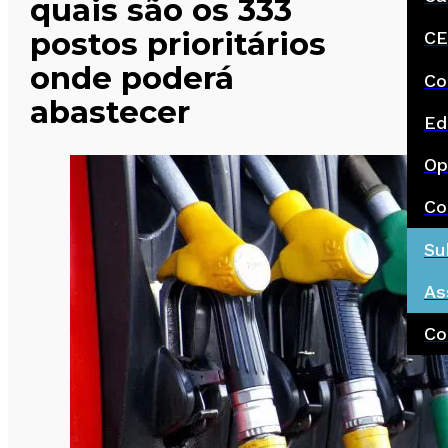
quais são os 333
postos prioritários
CE
onde poderá
Co
abastecer
Ed
Op
Co
Su
As
Co