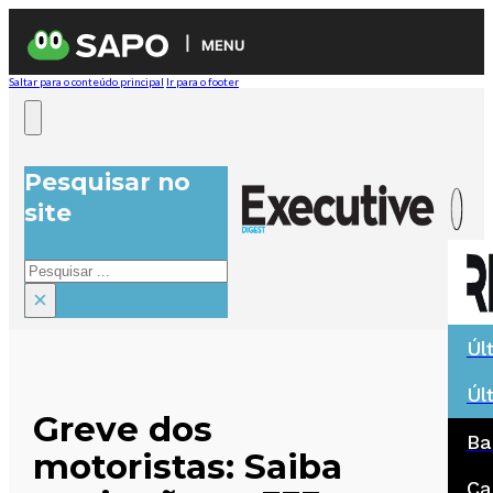
MENU
Saltar para o conteúdo principal
Ir para o footer
Pesquisar no
site
Pesquisar
×
Úl
Úl
Greve dos
Ba
motoristas: Saiba
Ca