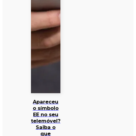
Apareceu
o símbolo
EE no seu
telemóvel?
Saiba o
que