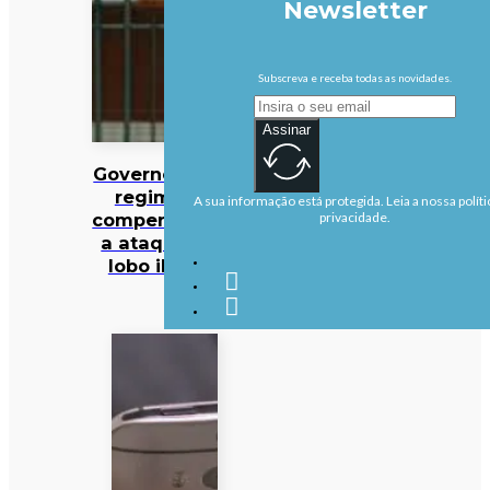
Newsletter
Subscreva e receba todas as novidades.
Assinar
Governo altera
regime de
A sua informação está protegida. Leia a nossa políti
compensações
privacidade.
a ataques de
lobo ibérico