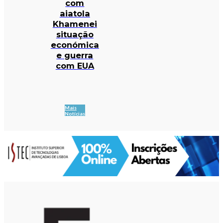
com
aiatola
Khamenei
situação
económica
e guerra
com EUA
Mais
Notícias