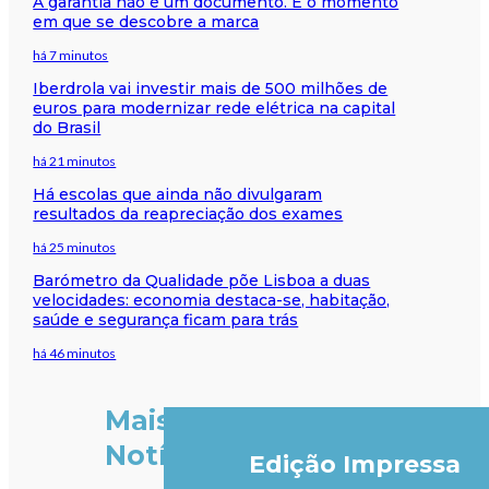
A garantia não é um documento. É o momento
em que se descobre a marca
há 7 minutos
Iberdrola vai investir mais de 500 milhões de
euros para modernizar rede elétrica na capital
do Brasil
há 21 minutos
Há escolas que ainda não divulgaram
resultados da reapreciação dos exames
há 25 minutos
Barómetro da Qualidade põe Lisboa a duas
velocidades: economia destaca-se, habitação,
saúde e segurança ficam para trás
há 46 minutos
Mais
Notícias
Edição Impressa