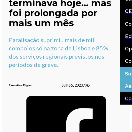
terminava hoje… mas
foi prolongada por
CE
mais um mês
Co
Ed
Paralisação suprimiu mais de mil
comboios só na zona de Lisboa e 85%
Op
dos serviços regionais previstos nos
Co
períodos de greve.
Su
As
Julho 5, 2023
7:45
Executive Digest
Co