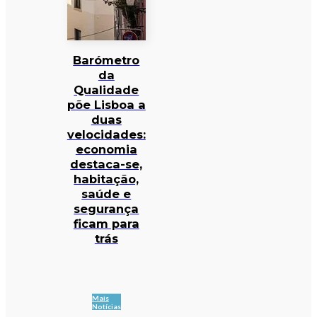
Barómetro
da
Qualidade
põe Lisboa a
duas
velocidades:
economia
destaca-se,
habitação,
saúde e
segurança
ficam para
trás
Mais
Notícias