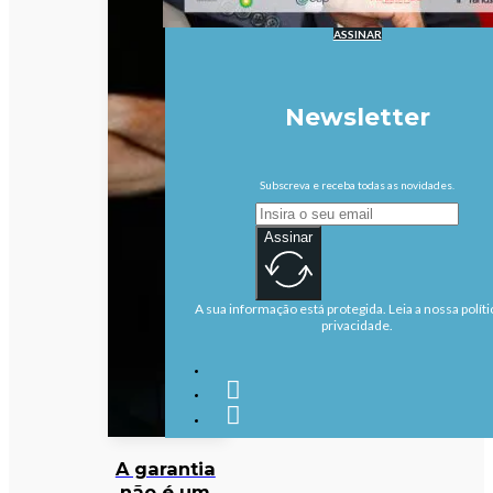
ASSINAR
Newsletter
Subscreva e receba todas as novidades.
Assinar
A sua informação está protegida. Leia a nossa políti
privacidade.
A garantia
não é um