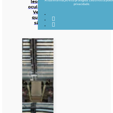
A sua informação está protegida. Leia a nossa políti
lesões
privacidade.
oculares.
Veja
quais
são