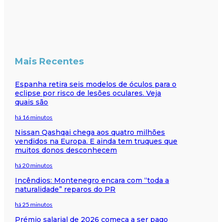
Mais Recentes
Espanha retira seis modelos de óculos para o
eclipse por risco de lesões oculares. Veja
quais são
há 16 minutos
Nissan Qashqai chega aos quatro milhões
vendidos na Europa. E ainda tem truques que
muitos donos desconhecem
há 20 minutos
Incêndios: Montenegro encara com “toda a
naturalidade” reparos do PR
há 25 minutos
Prémio salarial de 2026 começa a ser pago