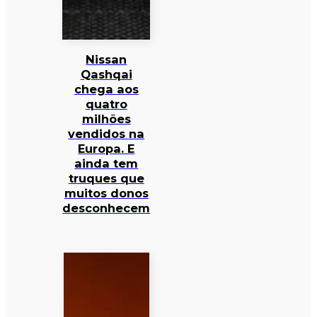
Nissan
Qashqai
chega aos
quatro
milhões
vendidos na
Europa. E
ainda tem
truques que
muitos donos
desconhecem