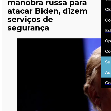
manobra russa para
atacar Biden, dizem
CE
serviços de
Co
segurança
Ed
Op
Co
Su
As
Co