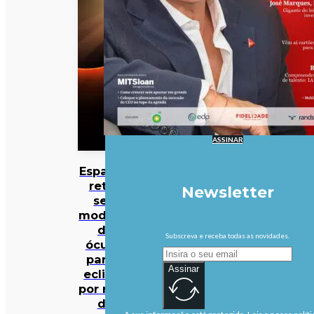
ASSINAR
Espanha
retira
Newsletter
seis
modelos
de
Subscreva e receba todas as novidades.
óculos
para o
Assinar
eclipse
por risco
de