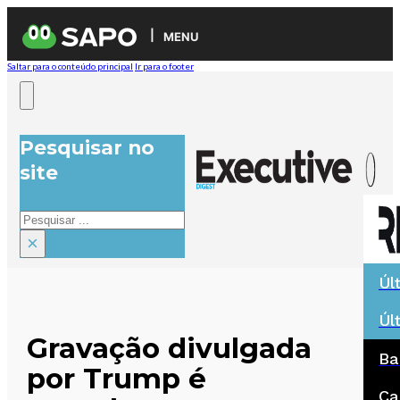
MENU
Saltar para o conteúdo principal
Ir para o footer
Pesquisar no
site
Pesquisar
×
Úl
Úl
Gravação divulgada
Ba
por Trump é
Ca