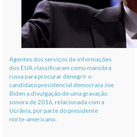
Agentes dos serviços de informações
dos EUA classificaram como manobra
russa para procurar denegrir o
candidato presidencial democrata Joe
Biden a divulgação de uma gravação
sonora de 2016, relacionada com a
Ucrânia, por parte do presidente
norte-americano.