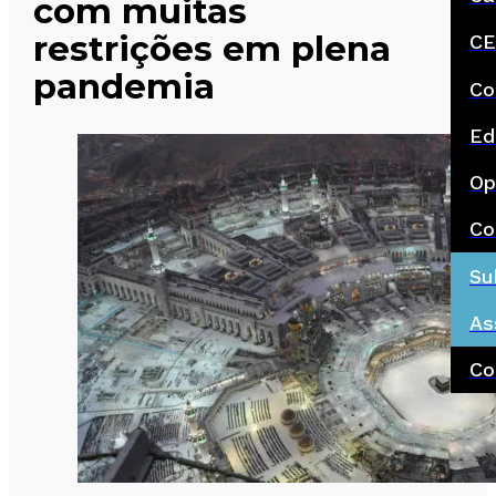
com muitas
restrições em plena
CE
pandemia
Co
Ed
Op
Co
Su
As
Co