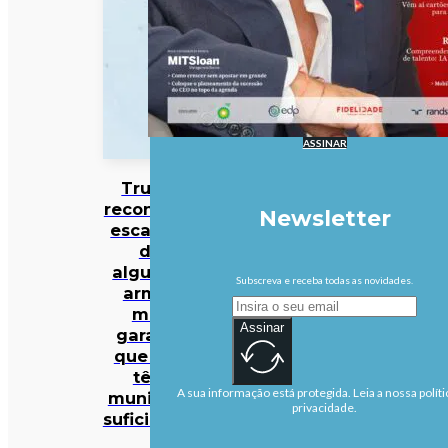
ASSINAR
Trump
reconhece
Newsletter
escassez
de
algumas
Subscreva e receba todas as novidades.
armas
mas
Assinar
garante
que EUA
têm
A sua informação está protegida. Leia a nossa políti
munições
privacidade.
suficientes