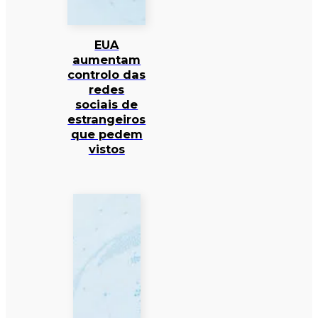
EUA
aumentam
controlo das
redes
sociais de
estrangeiros
que pedem
vistos