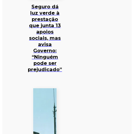
Seguro dá
luz verde à
prestação
que junta 13
apoios
sociais, mas
avisa
Governo:
“Ninguém
pode ser
prejudicado”