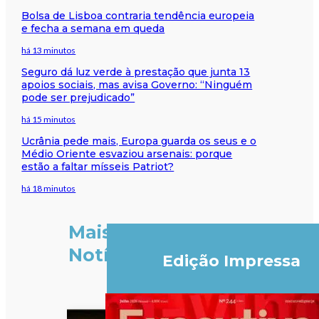
Bolsa de Lisboa contraria tendência europeia
e fecha a semana em queda
há 13 minutos
Seguro dá luz verde à prestação que junta 13
apoios sociais, mas avisa Governo: “Ninguém
pode ser prejudicado”
há 15 minutos
Ucrânia pede mais, Europa guarda os seus e o
Médio Oriente esvaziou arsenais: porque
estão a faltar mísseis Patriot?
há 18 minutos
Mais
Notícias
Edição Impressa