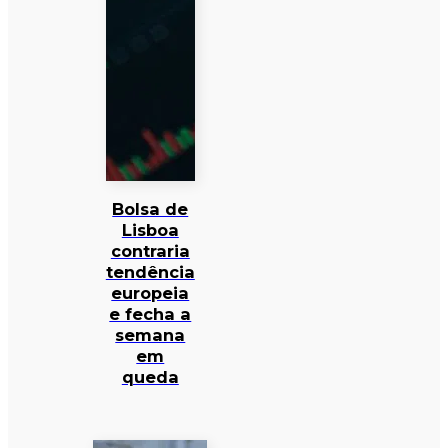
Bolsa de
Lisboa
contraria
tendência
europeia
e fecha a
semana
em
queda