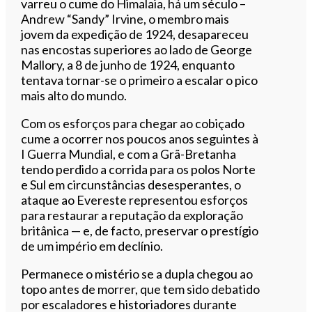
varreu o cume do Himalaia, há um século –
Andrew “Sandy” Irvine, o membro mais
jovem da expedição de 1924, desapareceu
nas encostas superiores ao lado de George
Mallory, a 8 de junho de 1924, enquanto
tentava tornar-se o primeiro a escalar o pico
mais alto do mundo.
Com os esforços para chegar ao cobiçado
cume a ocorrer nos poucos anos seguintes à
I Guerra Mundial, e com a Grã-Bretanha
tendo perdido a corrida para os polos Norte
e Sul em circunstâncias desesperantes, o
ataque ao Evereste representou esforços
para restaurar a reputação da exploração
britânica — e, de facto, preservar o prestígio
de um império em declínio.
Permanece o mistério se a dupla chegou ao
topo antes de morrer, que tem sido debatido
por escaladores e historiadores durante