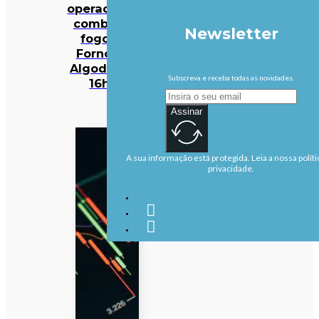
operacionais
combatem
Newsletter
fogo em
Fornos de
Algodres às
Subscreva e receba todas as novidades.
16h50
Assinar
A sua informação está protegida. Leia a nossa políti
privacidade.