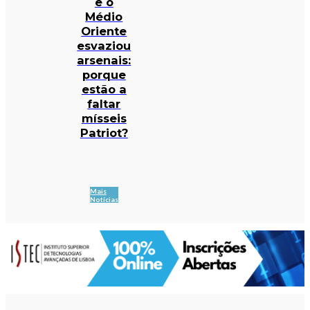
e o
Médio
Oriente
esvaziou
arsenais:
porque
estão a
faltar
mísseis
Patriot?
Mais
Notícias