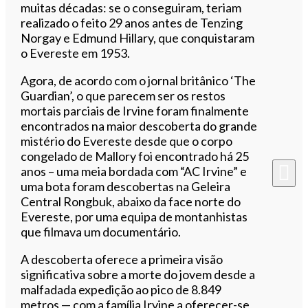
muitas décadas: se o conseguiram, teriam
realizado o feito 29 anos antes de Tenzing
Norgay e Edmund Hillary, que conquistaram
o Evereste em 1953.
Agora, de acordo com o jornal britânico ‘The
Guardian’, o que parecem ser os restos
mortais parciais de Irvine foram finalmente
encontrados na maior descoberta do grande
mistério do Evereste desde que o corpo
congelado de Mallory foi encontrado há 25
anos – uma meia bordada com “AC Irvine” e
uma bota foram descobertas na Geleira
Central Rongbuk, abaixo da face norte do
Evereste, por uma equipa de montanhistas
que filmava um documentário.
A descoberta oferece a primeira visão
significativa sobre a morte do jovem desde a
malfadada expedição ao pico de 8.849
metros — com a família Irvine a oferecer-se