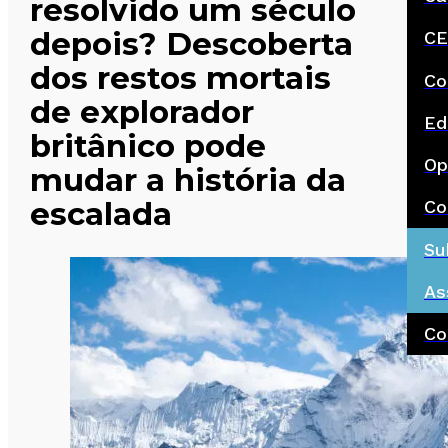
resolvido um século
depois? Descoberta
CE
dos restos mortais
Co
de explorador
Ed
britânico pode
Op
mudar a história da
escalada
Co
Su
As
Co