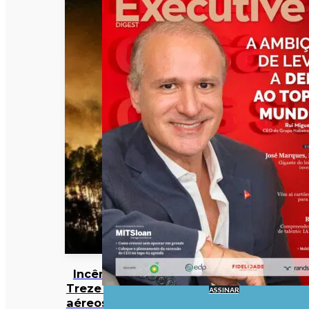
Incêndios:
Treze meios
ASSINAR
aéreos e 301