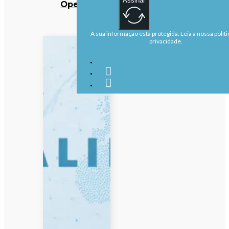
Assinar
OpenAI
A sua informação está protegida. Leia a nossa políti
privacidade.