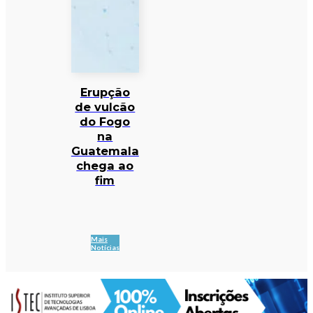
Erupção
de vulcão
do Fogo
na
Guatemala
chega ao
fim
Mais
Notícias