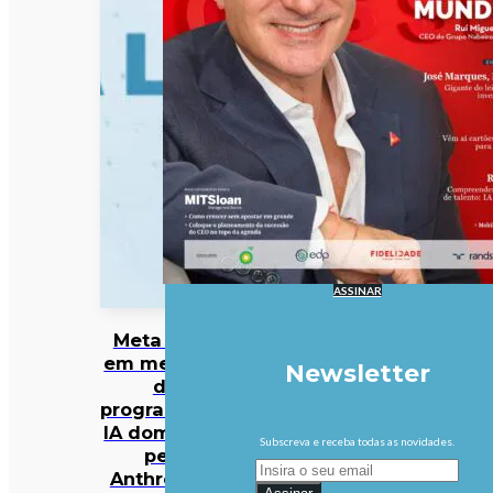
ASSINAR
Meta entra
em mercado
Newsletter
da
programação
IA dominado
Subscreva e receba todas as novidades.
pela
Anthropic e