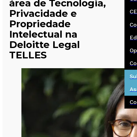
área de Tecnologia,
Privacidade e
CE
Propriedade
Co
Intelectual na
Ed
Deloitte Legal
Op
TELLES
Co
Su
As
Co