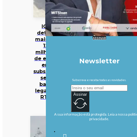
IGF
deteta
ASSINAR
mais de
12
milhões
de euros
Newsletter
em
subsídios
sem
Subscreva e receba todas as novidades.
base
legal na
Assinar
RTP
A sua informação está protegida. Leia a nossa políti
privacidade.