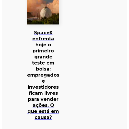
SpaceX
enfrenta
hoje o
primeiro
grande
teste em
bolsa:
empregados
e
investidores
ficam livres
para vender
ações. O
que está em
causa?