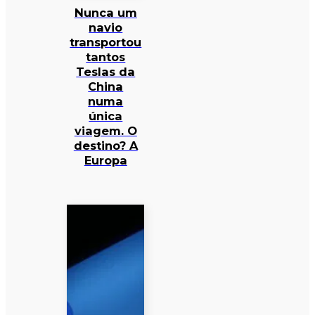
Nunca um
navio
transportou
tantos
Teslas da
China
numa
única
viagem. O
destino? A
Europa