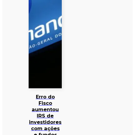
Erro do
Fisco
aumentou
IRS de
investidores
com ações
e fundos