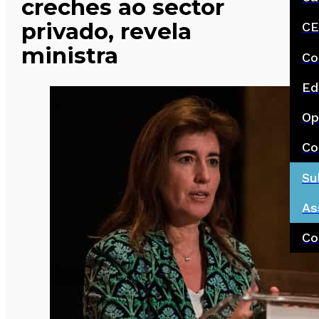
creches ao sector
privado, revela
CE
ministra
Co
Ed
Op
Co
Su
As
Co