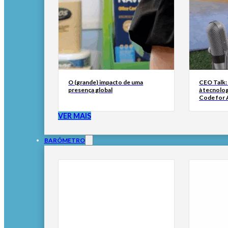
O (grande) impacto de uma
CEO Talk:
presença global
à tecnolog
Code for A
VER MAIS
BARÓMETRO