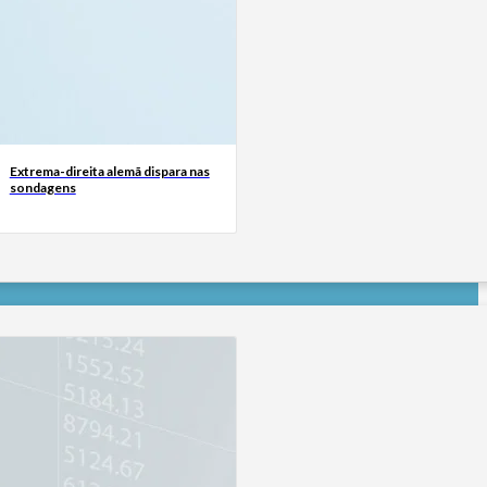
Extrema-direita alemã dispara nas
sondagens