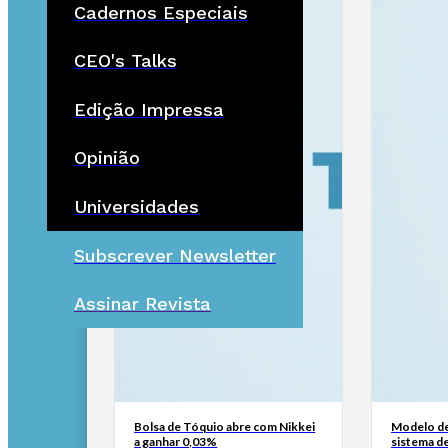
Cadernos Especiais
CEO's Talks
Edição Impressa
Opinião
Universidades
Subscrever Newsletter
Assinar Revista
Bolsa de Tóquio abre com Nikkei
Modelo de
a ganhar 0,03%
sistema d