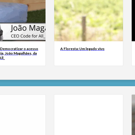
 Democratizar o acesso
A Floresta: Um legado vivo
ia, João Magalhães, da
ll_