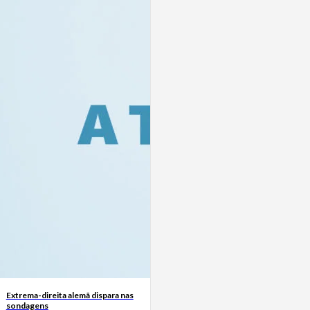
Extrema-direita alemã dispara nas
sondagens