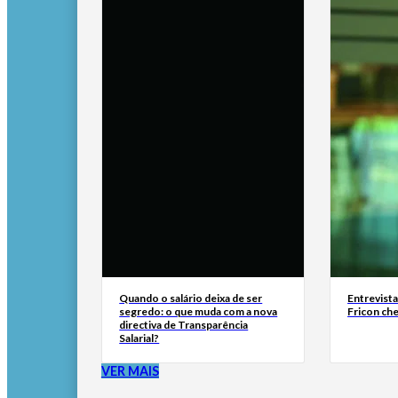
Quando o salário deixa de ser
Entrevist
segredo: o que muda com a nova
Fricon ch
directiva de Transparência
Salarial?
VER MAIS