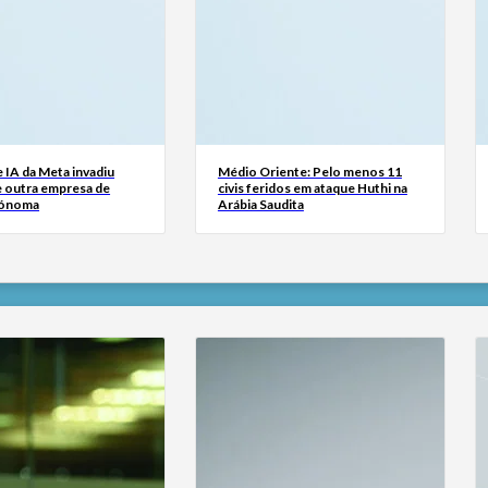
 IA da Meta invadiu
Médio Oriente: Pelo menos 11
e outra empresa de
civis feridos em ataque Huthi na
tónoma
Arábia Saudita