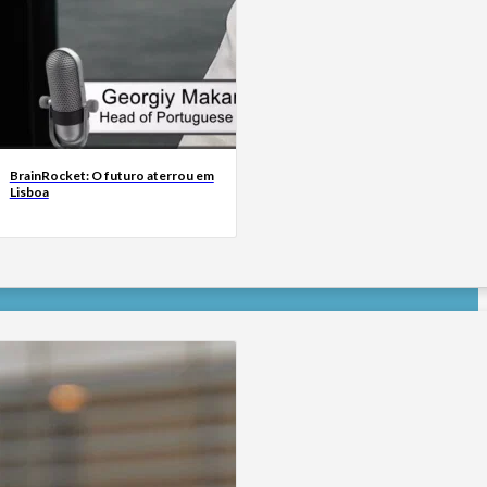
BrainRocket: O futuro aterrou em
Lisboa