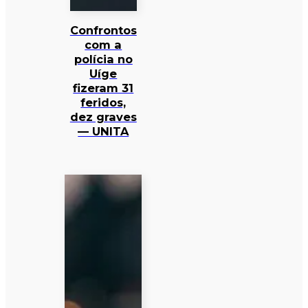
Confrontos
com a
polícia no
Uíge
fizeram 31
feridos,
dez graves
— UNITA