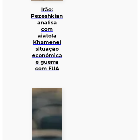
Irão:
Pezeshkian
analisa
com
aiatola
Khamenei
situação
económica
e guerra
com EUA