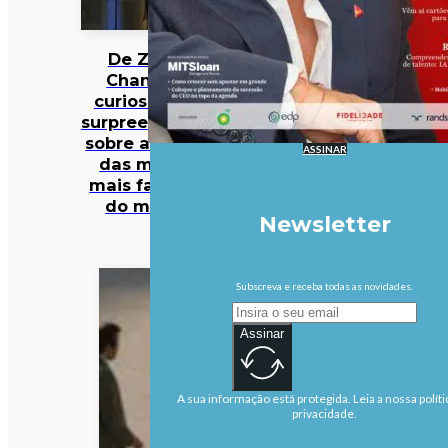
De Zara a
Chanel: 12
curiosidades
surpreendentes
sobre algumas
ASSINAR
das marcas
mais famosas
do mundo
Newsletter
Subscreva e receba todas as novidades.
Assinar
A sua informação está protegida. Leia a nossa políti
privacidade.