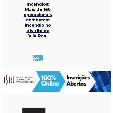
Incêndios:
Mais de 160
operacionais
combatem
incêndio no
distrito de
Vila Real
Mais
Notícias