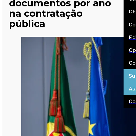
documentos por ano
na contratação
CE
pública
Co
Ed
Op
Co
Su
As
Co