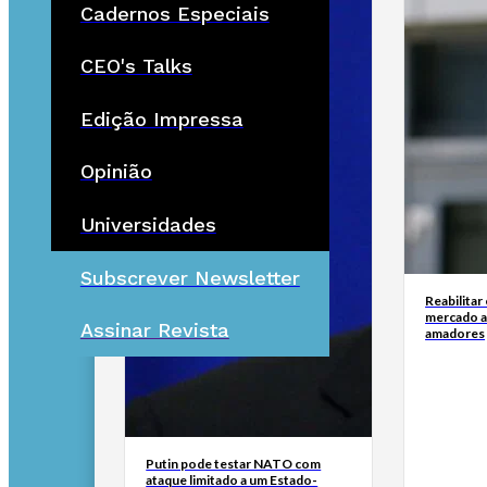
Cadernos Especiais
CEO's Talks
Edição Impressa
Opinião
Universidades
Subscrever Newsletter
Reabilitar
mercado a
Assinar Revista
amadores
Putin pode testar NATO com
ataque limitado a um Estado-