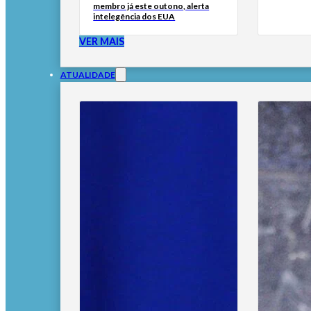
membro já este outono, alerta
intelegência dos EUA
VER MAIS
ATUALIDADE