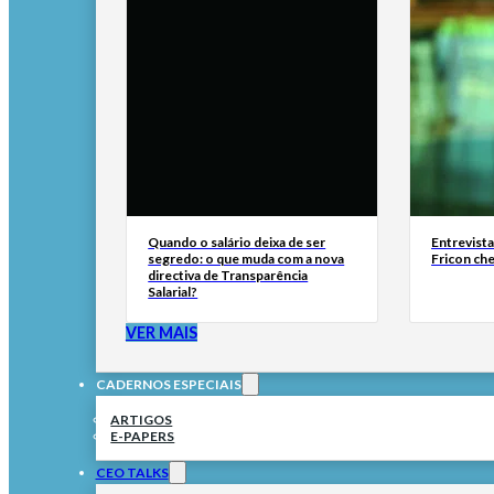
Quando o salário deixa de ser
Entrevist
segredo: o que muda com a nova
Fricon ch
directiva de Transparência
Salarial?
VER MAIS
CADERNOS ESPECIAIS
ARTIGOS
E-PAPERS
CEO TALKS