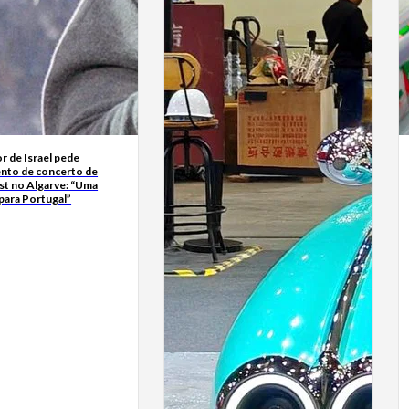
r de Israel pede
nto de concerto de
t no Algarve: “Uma
para Portugal”