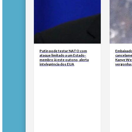
Putin pode testar NATO com
Embaixado
ataque limitado a um Estado-
cancelame
membro já este outono, alerta
Kanye Wes
intelegência dos EUA
vergonha 