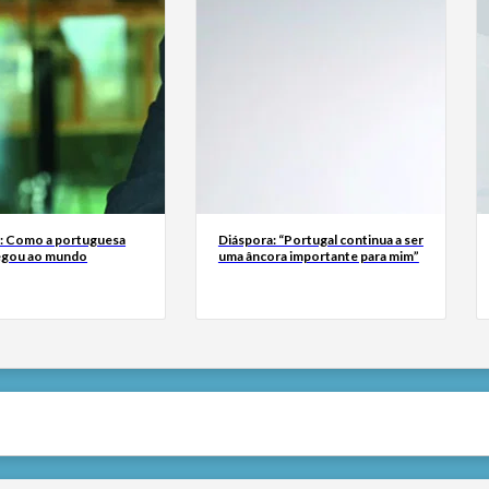
a: Como a portuguesa
Diáspora: “Portugal continua a ser
egou ao mundo
uma âncora importante para mim”