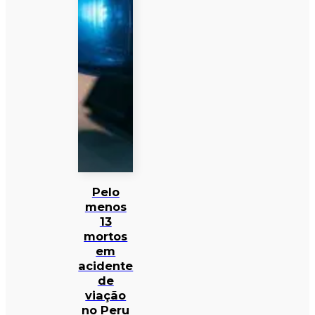
Pelo
menos
13
mortos
em
acidente
de
viação
no Peru