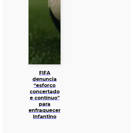
FIFA
denuncia
“esforço
concertado
e contínuo”
para
enfraquecer
Infantino