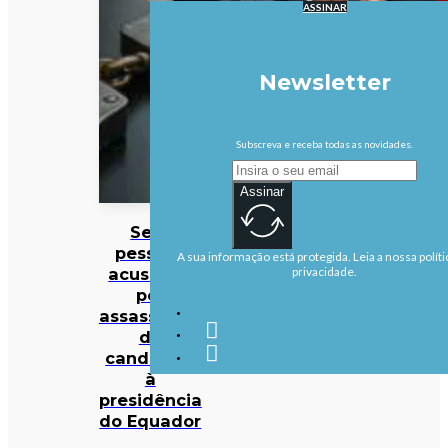
ASSINAR
Newsletter
Subscreva e receba todas as novidades.
Assinar
Sete
pessoas
A sua informação está protegida. Leia a nossa políti
acusadas
privacidade.
por
assassinato
de
candidato
à
presidência
do Equador