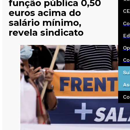
função pública 0,50
euros acima do
CE
salário mínimo,
Co
revela sindicato
Ed
Op
Co
Su
As
Co