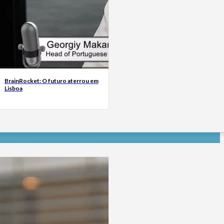
BrainRocket: O futuro aterrou em
Lisboa