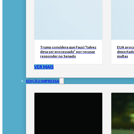
Trump considera que Fauci “talvez
EUA procu
deva ser processado” por recusar
deportado
responder no Senado
multas
VER MAIS
EDIÇÃO IMPRESSA