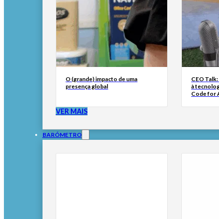
O (grande) impacto de uma
CEO Talk:
presença global
à tecnolog
Code for A
VER MAIS
BARÓMETRO