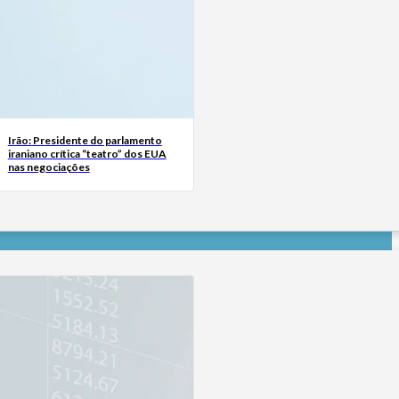
Irão: Presidente do parlamento
iraniano crítica “teatro” dos EUA
nas negociações