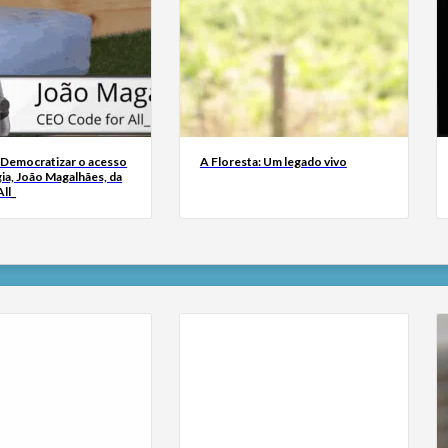
 Democratizar o acesso
A Floresta: Um legado vivo
ia, João Magalhães, da
ll_