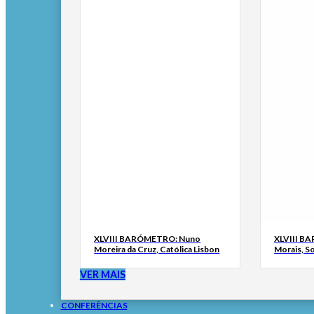
XLVIII BARÓMETRO: Nuno
XLVIII B
Moreira da Cruz, Católica Lisbon
Morais, S
VER MAIS
CONFERÊNCIAS