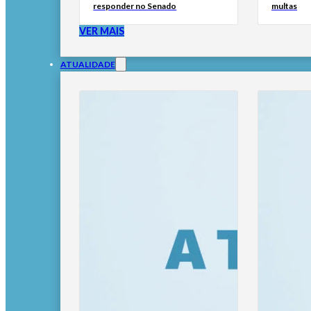
responder no Senado
multas
VER MAIS
ATUALIDADE