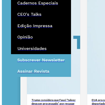
Cadernos Especiais
CEO's Talks
Edição Impressa
Opinião
Universidades
Subscrever Newsletter
Assinar Revista
Trump considera que Fauci “talvez
EUA procu
deva ser processado” por recusar
deportado