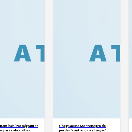
ram localizar migrantes
Chega acusa Montenegro de
s para cobrar-lhes
perder “controlo da situação”