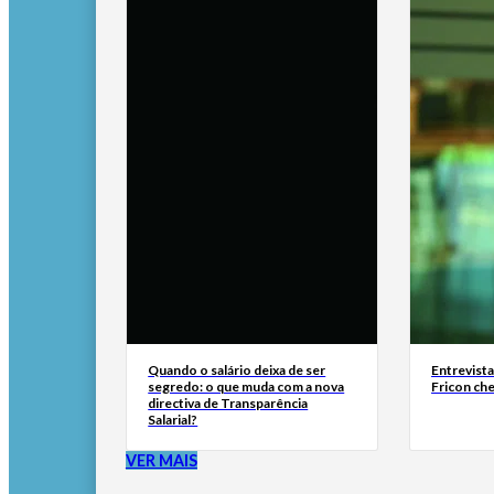
Quando o salário deixa de ser
Entrevist
segredo: o que muda com a nova
Fricon ch
directiva de Transparência
Salarial?
VER MAIS