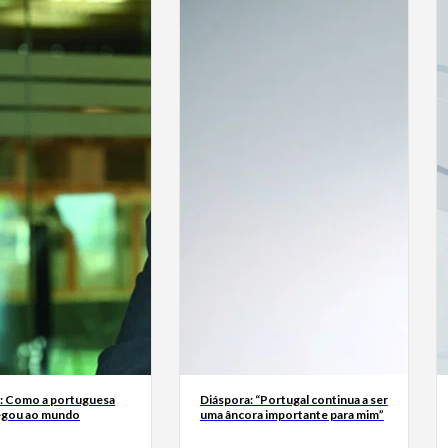
a: Como a portuguesa
Diáspora: “Portugal continua a ser
egou ao mundo
uma âncora importante para mim”