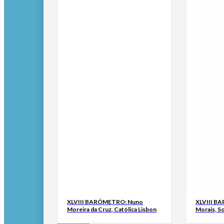
XLVIII BARÓMETRO: Nuno
XLVIII B
Moreira da Cruz, Católica Lisbon
Morais, S