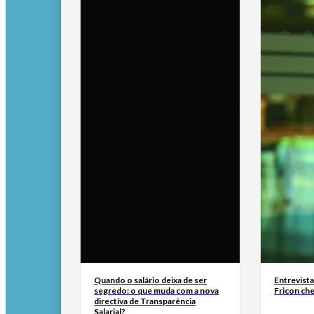
Quando o salário deixa de ser
Entrevist
segredo: o que muda com a nova
Fricon ch
directiva de Transparência
Salarial?