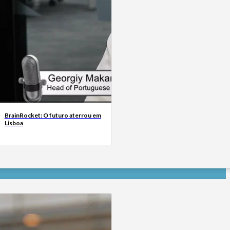
BrainRocket: O futuro aterrou em
Lisboa