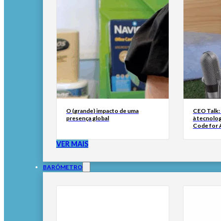
O (grande) impacto de uma
CEO Talk:
presença global
à tecnolog
Code for A
VER MAIS
BARÓMETRO