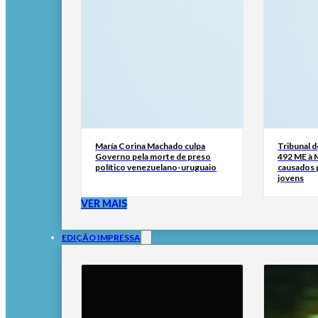
María Corina Machado culpa
Tribunal 
Governo pela morte de preso
492 ME à 
político venezuelano-uruguaio
causados p
jovens
VER MAIS
EDIÇÃO IMPRESSA