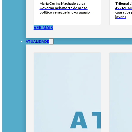
María Corina Machado culpa
Tribunal 
Governo pela morte de preso
492 ME à 
político venezuelano-uruguaio
causados p
jovens
VER MAIS
ATUALIDADE