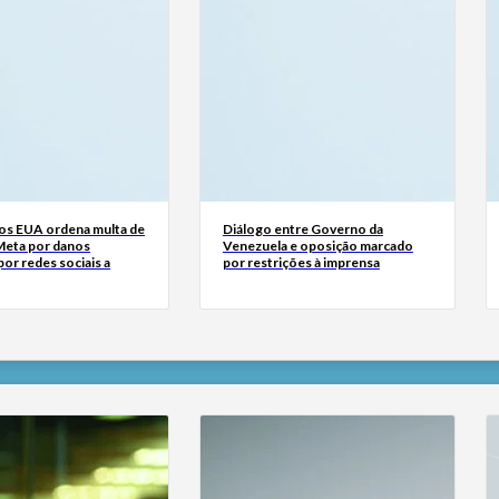
dos EUA ordena multa de
Diálogo entre Governo da
Meta por danos
Venezuela e oposição marcado
or redes sociais a
por restrições à imprensa