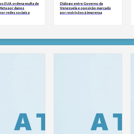
dos EUA ordena multa de
Diálogo entre Governo da
Meta por danos
Venezuela e oposição marcado
or redes sociais a
por restrições à imprensa