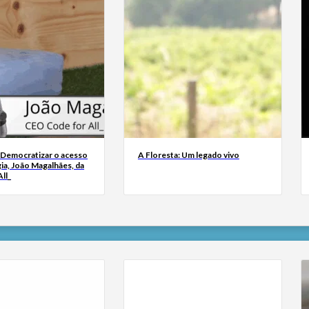
 Democratizar o acesso
A Floresta: Um legado vivo
ia, João Magalhães, da
ll_