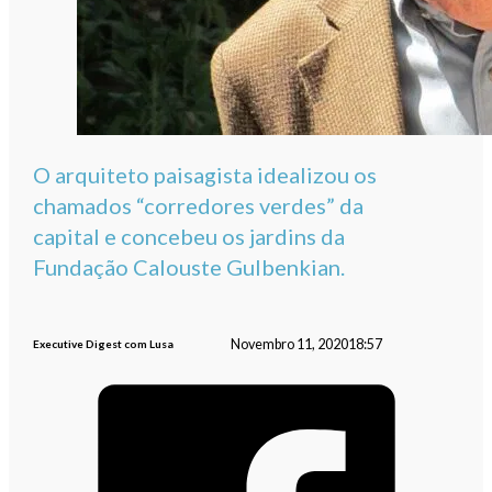
O arquiteto paisagista idealizou os
chamados “corredores verdes” da
capital e concebeu os jardins da
Fundação Calouste Gulbenkian.
Novembro 11, 2020
18:57
Executive Digest com Lusa