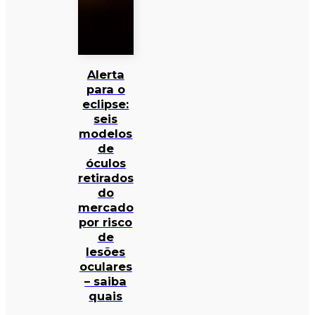
Alerta
para o
eclipse:
seis
modelos
de
óculos
retirados
do
mercado
por risco
de
lesões
oculares
– saiba
quais