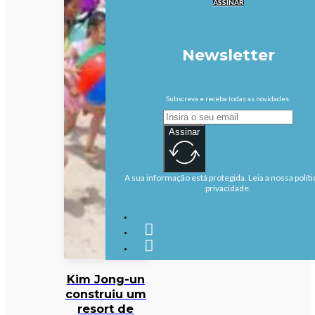
ASSINAR
Newsletter
Subscreva e receba todas as novidades.
Assinar
A sua informação está protegida. Leia a nossa políti
privacidade.
Kim Jong-un
construiu um
resort de