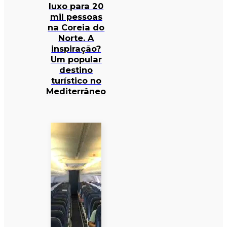
luxo para 20
mil pessoas
na Coreia do
Norte. A
inspiração?
Um popular
destino
turístico no
Mediterrâneo