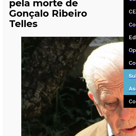
pela morte de
Gonçalo Ribeiro
CE
Telles
Co
Ed
Op
Co
Su
As
Co