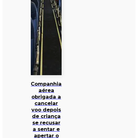
Companhia
aérea
obrigada a
cancelar
voo depois
de criança
se recusar
a sentar e
apertar o