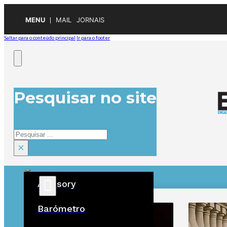
MENU
MAIL
JORNAIS
Saltar para o conteúdo principal
Ir para o footer
Pesquisar no site
Pesquisar
×
Advisory
ÚLTIMAS
Barómetro