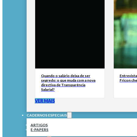
Quando o salário deixa de ser
Entrevist
segredo: o que muda com a nova
Fricon ch
directiva de Transparência
Salarial?
VER MAIS
CADERNOS ESPECIAIS
ARTIGOS
E-PAPERS