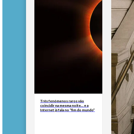
Três fenómenos raros vão
coincidir na mesma noite… e a
Internet já fala no “fim do mundo”