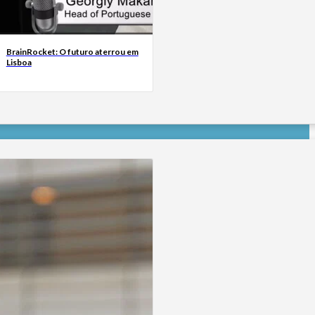
BrainRocket: O futuro aterrou em
Lisboa