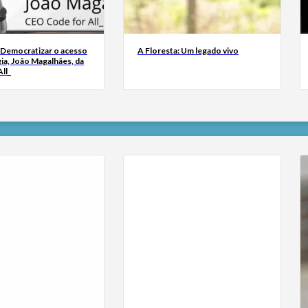
 Democratizar o acesso
A Floresta: Um legado vivo
ia, João Magalhães, da
ll_