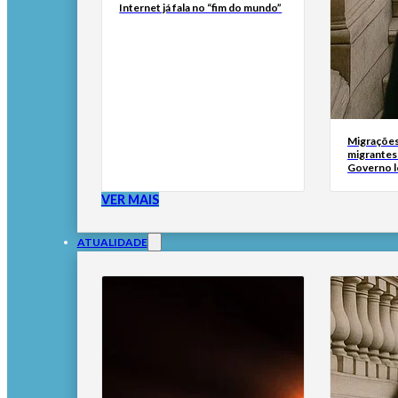
Internet já fala no “fim do mundo”
Migrações
migrantes
Governo l
VER MAIS
ATUALIDADE