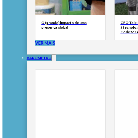
O (grande) impacto de uma
CEO Talk:
presença global
à tecnolog
Code for A
VER MAIS
BARÓMETRO