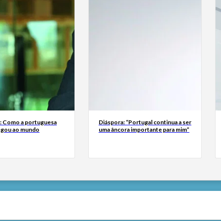
a: Como a portuguesa
Diáspora: “Portugal continua a ser
egou ao mundo
uma âncora importante para mim”