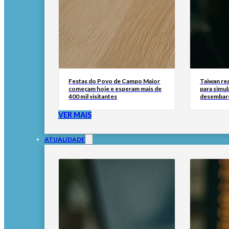
Festas do Povo de Campo Maior
Taiwan rea
começam hoje e esperam mais de
para simul
400 mil visitantes
desembar
VER MAIS
ATUALIDADE