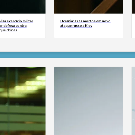
liza exercício militar
Ucrânia: Três mortos em novo
ar defesa contra
ataque russo a Kiev
que chinês