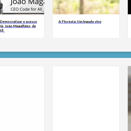
 Democratizar o acesso
A Floresta: Um legado vivo
ia, João Magalhães, da
ll_