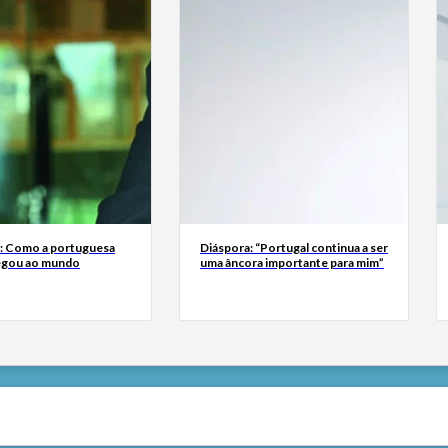
a: Como a portuguesa
Diáspora: “Portugal continua a ser
egou ao mundo
uma âncora importante para mim”