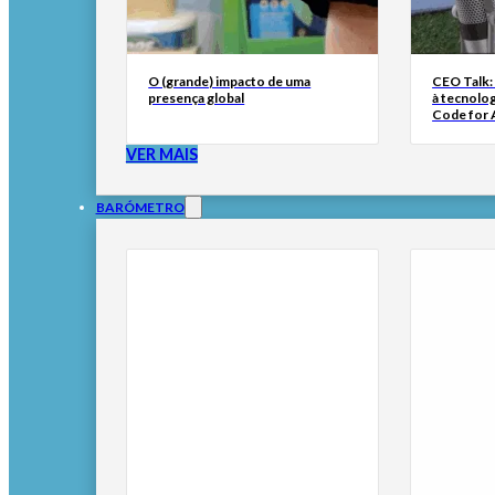
O (grande) impacto de uma
CEO Talk:
presença global
à tecnolog
Code for A
VER MAIS
BARÓMETRO