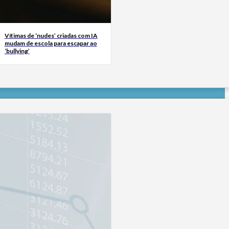
Vítimas de ‘nudes’ criadas com IA
mudam de escola para escapar ao
‘bullying’