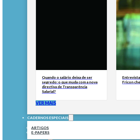
Quando o salário deixa de ser
Entrevist
segredo: o que muda com a nova
Fricon ch
directiva de Transparência
Salarial?
VER MAIS
CADERNOS ESPECIAIS
ARTIGOS
E-PAPERS