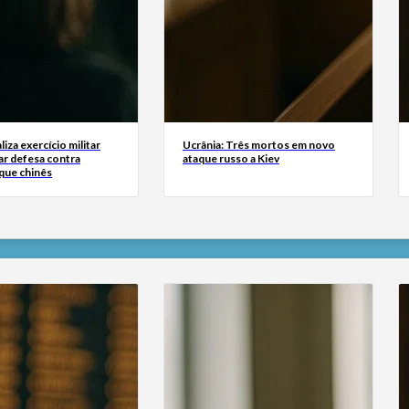
liza exercício militar
Ucrânia: Três mortos em novo
ar defesa contra
ataque russo a Kiev
que chinês