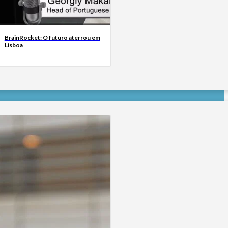
BrainRocket: O futuro aterrou em
Lisboa