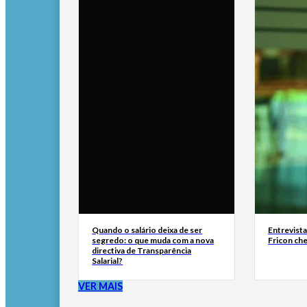
Quando o salário deixa de ser
Entrevist
segredo: o que muda com a nova
Fricon ch
directiva de Transparência
Salarial?
VER MAIS