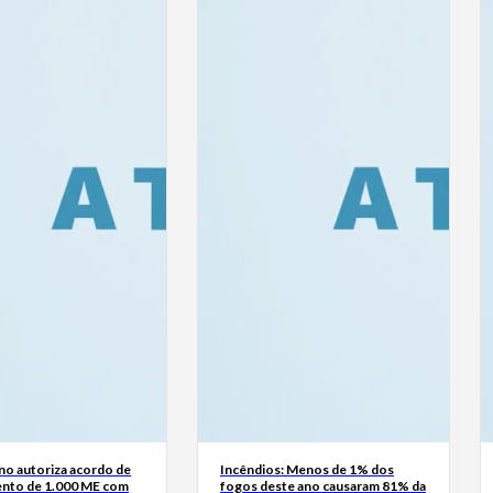
no autoriza acordo de
Incêndios: Menos de 1% dos
ento de 1.000 ME com
fogos deste ano causaram 81% da