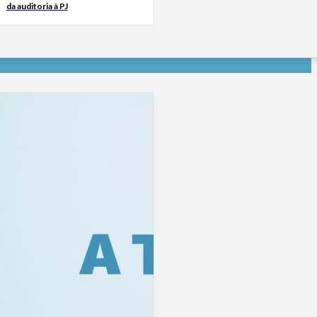
da auditoria à PJ