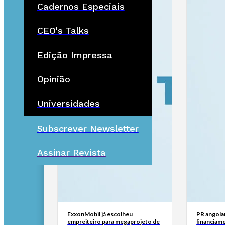
Cadernos Especiais
CEO's Talks
Edição Impressa
Opinião
Universidades
Subscrever Newsletter
Assinar Revista
ExxonMobil já escolheu
PR angola
empreiteiro para megaprojeto de
financiam