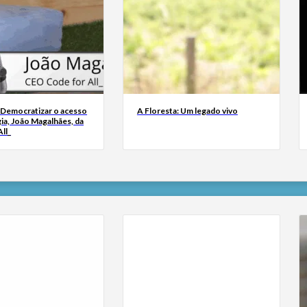
 Democratizar o acesso
A Floresta: Um legado vivo
ia, João Magalhães, da
ll_