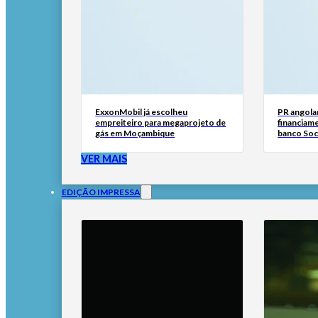
ExxonMobil já escolheu
PR angola
empreiteiro para megaprojeto de
financiam
gás em Moçambique
banco Soc
VER MAIS
EDIÇÃO IMPRESSA