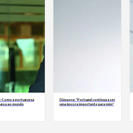
a: Como a portuguesa
Diáspora: “Portugal continua a ser
egou ao mundo
uma âncora importante para mim”