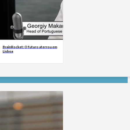
BrainRocket: O futuro aterrou em
Lisboa