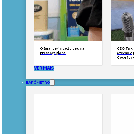
O (grande) impacto de uma
CEO Talk:
presença global
à tecnolog
Code for A
VER MAIS
BARÓMETRO