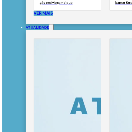
gás em Moçambique
banco Soc
VER MAIS
ATUALIDADE