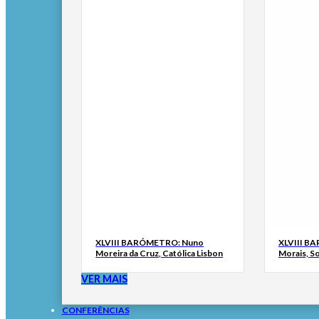
XLVIII BARÓMETRO: Nuno
XLVIII B
Moreira da Cruz, Católica Lisbon
Morais, S
VER MAIS
CONFERÊNCIAS