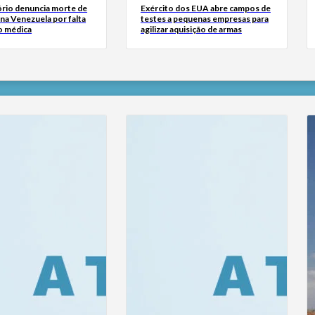
rio denuncia morte de
Exército dos EUA abre campos de
na Venezuela por falta
testes a pequenas empresas para
o médica
agilizar aquisição de armas