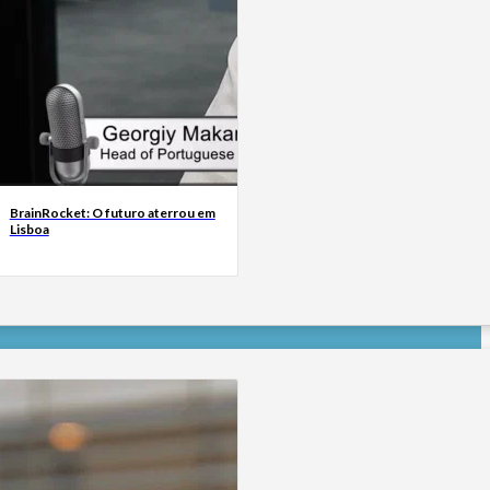
BrainRocket: O futuro aterrou em
Lisboa