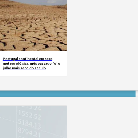
Portugal continental em seca
meteorológica, mês passado foi o
julho mais seco do século