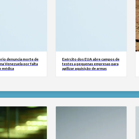
rio denuncia morte de
Exército dos EUA abre campos de
na Venezuela por falta
testes a pequenas empresas para
o médica
agilizar aquisição de armas