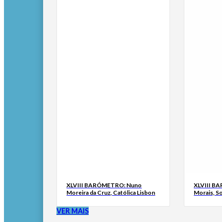
XLVIII BARÓMETRO: Nuno
XLVIII B
Moreira da Cruz, Católica Lisbon
Morais, S
VER MAIS