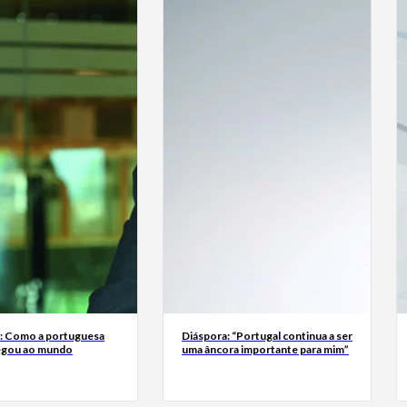
a: Como a portuguesa
Diáspora: “Portugal continua a ser
egou ao mundo
uma âncora importante para mim”