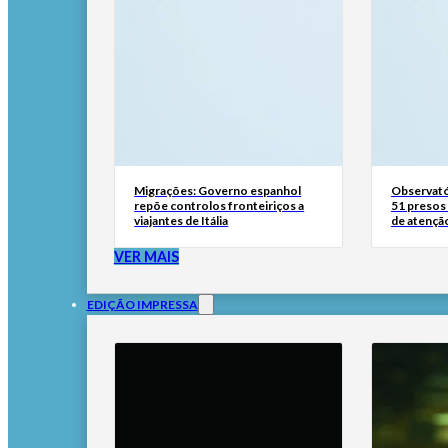
Migrações: Governo espanhol
Observató
repõe controlos fronteiriços a
51 presos 
viajantes de Itália
de atençã
VER MAIS
EDIÇÃO IMPRESSA