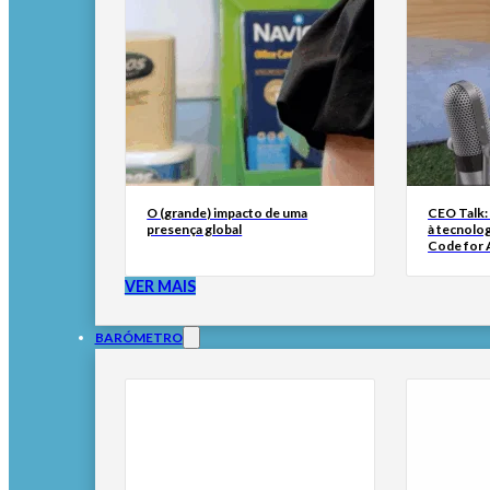
O (grande) impacto de uma
CEO Talk:
presença global
à tecnolog
Code for A
VER MAIS
BARÓMETRO