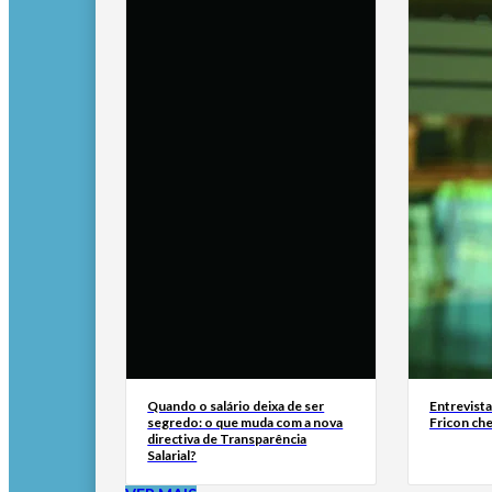
Quando o salário deixa de ser
Entrevist
segredo: o que muda com a nova
Fricon ch
directiva de Transparência
Salarial?