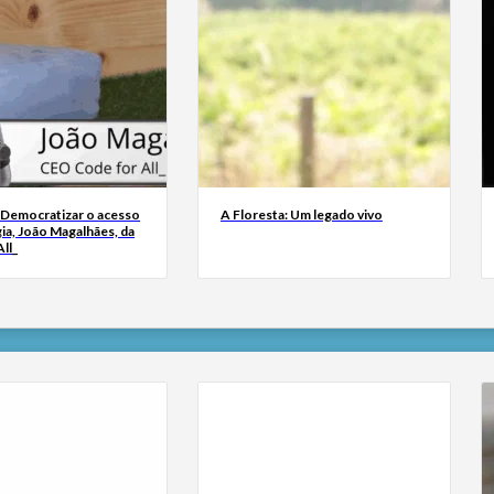
 Democratizar o acesso
A Floresta: Um legado vivo
ia, João Magalhães, da
ll_