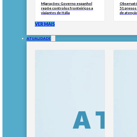
Migrações: Governo espanhol
Observató
repõe controlos fronteiriços a
51 presos 
viajantes de Itália
de atençã
VER MAIS
ATUALIDADE