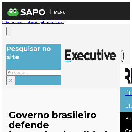
MENU
Saltar para o conteúdo principal
Ir para o footer
Pesquisar no
site
Pesquisar
×
Úl
Úl
Governo brasileiro
Ba
defende
Ca