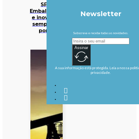
SPV:
Embalagens
Newsletter
e inovação
sempre no
ponto
Subscreva e receba todas as novidades.
Assinar
A sua informação está protegida. Leia a nossa políti
privacidade.