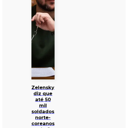
Zelensky
diz que
até 50
mil
soldados
norte-
coreanos