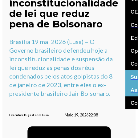
inconstitucionalidade
de lei que reduz
CE
pena de Bolsonaro
Co
Ed
Brasília 19 mai 2026 (Lusa) – O
Governo brasileiro defendeu hoje a
Op
inconstitucionalidade e suspensão da
Co
lei que reduz as penas dos réus
condenados pelos atos golpistas do 8
Su
de janeiro de 2023, entre eles o ex-
As
presidente brasileiro Jair Bolsonaro.
Co
Maio 19, 2026
22:08
Executive Digest com Lusa