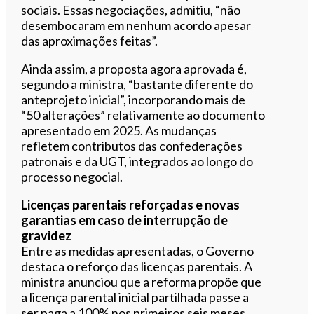
sociais. Essas negociações, admitiu, “não
desembocaram em nenhum acordo apesar
das aproximações feitas”.
Ainda assim, a proposta agora aprovada é,
segundo a ministra, “bastante diferente do
anteprojeto inicial”, incorporando mais de
“50 alterações” relativamente ao documento
apresentado em 2025. As mudanças
refletem contributos das confederações
patronais e da UGT, integrados ao longo do
processo negocial.
Licenças parentais reforçadas e novas
garantias em caso de interrupção de
gravidez
Entre as medidas apresentadas, o Governo
destaca o reforço das licenças parentais. A
ministra anunciou que a reforma propõe que
a licença parental inicial partilhada passe a
ser paga a 100% nos primeiros seis meses,