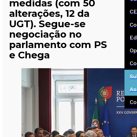
medidas (com 50
alterações, 12 da
CE
UGT). Segue-se
Co
negociação no
Ed
parlamento com PS
Op
e Chega
Co
Su
As
Co