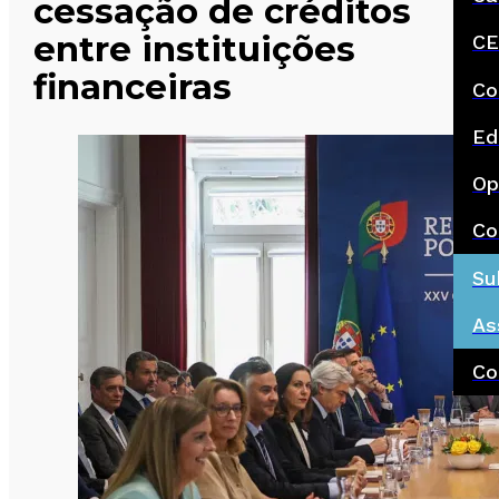
cessação de créditos
entre instituições
CE
financeiras
Co
Ed
Op
Co
Su
As
Co