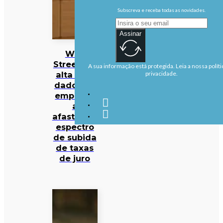
Subscreva e receba todas as novidades.
Assinar
Wall
Street em
A sua informação está protegida. Leia a nossa políti
alta com
privacidade.
dados de
emprego
a
afastarem
espectro
de subida
de taxas
de juro