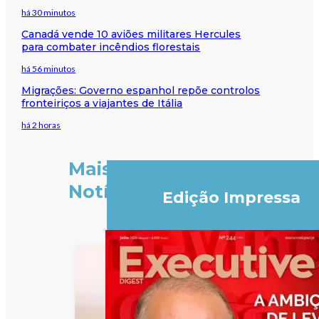
há 30 minutos
Canadá vende 10 aviões militares Hercules
para combater incêndios florestais
há 56 minutos
Migrações: Governo espanhol repõe controlos
fronteiriços a viajantes de Itália
há 2 horas
Mais
Notícias
Edição Impressa