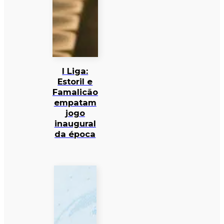
I Liga:
Estoril e
Famalicão
empatam
jogo
inaugural
da época