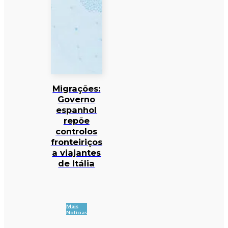
Migrações:
Governo
espanhol
repõe
controlos
fronteiriços
a viajantes
de Itália
Mais
Notícias