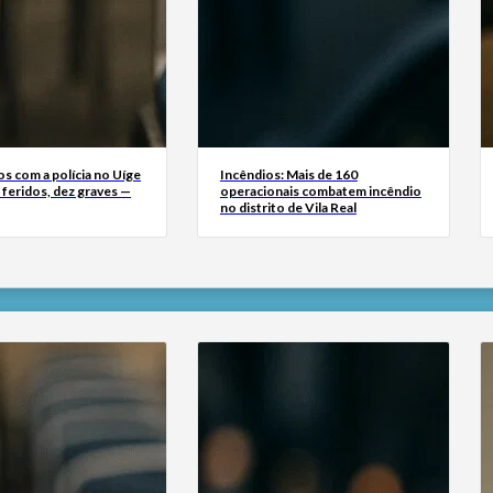
s com a polícia no Uíge
Incêndios: Mais de 160
 feridos, dez graves —
operacionais combatem incêndio
no distrito de Vila Real