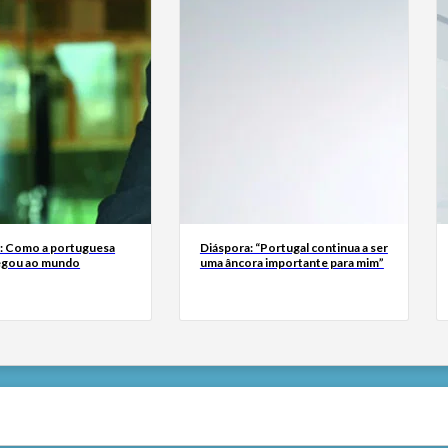
a: Como a portuguesa
Diáspora: “Portugal continua a ser
egou ao mundo
uma âncora importante para mim”