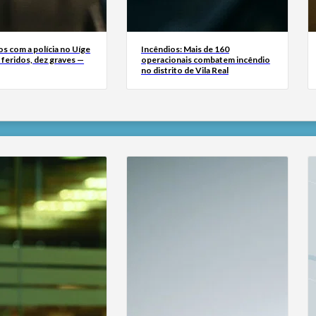
s com a polícia no Uíge
Incêndios: Mais de 160
 feridos, dez graves —
operacionais combatem incêndio
no distrito de Vila Real