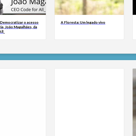
 Democratizar o acesso
A Floresta: Um legado vivo
ia, João Magalhães, da
ll_