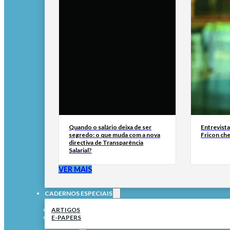
Quando o salário deixa de ser
Entrevist
segredo: o que muda com a nova
Fricon ch
directiva de Transparência
Salarial?
VER MAIS
CADERNOS ESPECIAIS
ARTIGOS
E-PAPERS