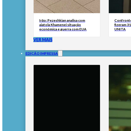
Irão: Pezeshkian analisa com
Confronto
aiatola Khamenei situação
fizeram 31
económica e guerra com EUA
UNITA
VER MAIS
EDIÇÃO IMPRESSA