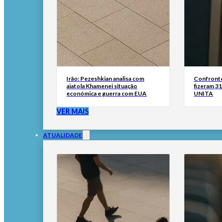
Irão: Pezeshkian analisa com
Confronto
aiatola Khamenei situação
fizeram 31
económica e guerra com EUA
UNITA
VER MAIS
ATUALIDADE