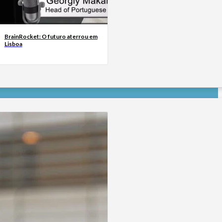
BrainRocket: O futuro aterrou em
Lisboa