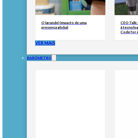
O (grande) impacto de uma
CEO Talk:
presença global
à tecnolog
Code for A
VER MAIS
BARÓMETRO