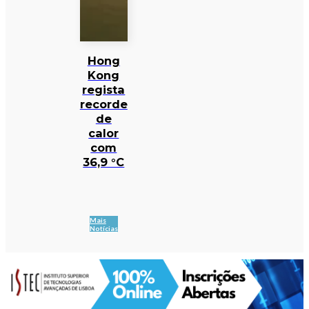
Hong
Kong
regista
recorde
de
calor
com
36,9 °C
Mais
Notícias