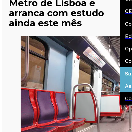
Metro de Lisboa e
arranca com estudo
CE
ainda este mês
Co
Ed
Op
Co
Su
As
Co