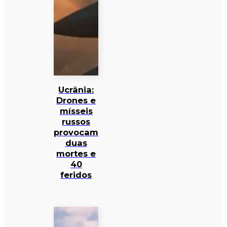
Ucrânia:
Drones e
mísseis
russos
provocam
duas
mortes e
40
feridos