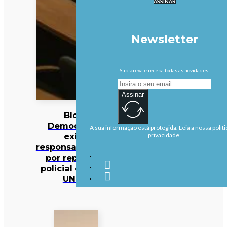
ASSINAR
Newsletter
Subscreva e receba todas as novidades.
Assinar
Bloco
Democrático
A sua informação está protegida. Leia a nossa políti
exige
privacidade.
responsabilização
por repressão
policial contra a
UNITA